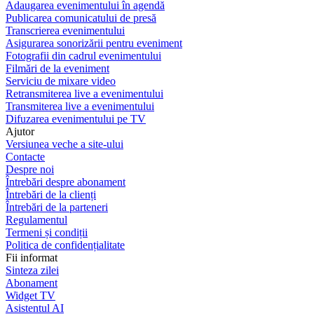
Adaugarea evenimentului în agendă
Publicarea comunicatului de presă
Transcrierea evenimentului
Asigurarea sonorizării pentru eveniment
Fotografii din cadrul evenimentului
Filmări de la eveniment
Serviciu de mixare video
Retransmiterea live a evenimentului
Transmiterea live a evenimentului
Difuzarea evenimentului pe TV
Ajutor
Versiunea veche a site-ului
Contacte
Despre noi
Întrebări despre abonament
Întrebări de la clienți
Întrebări de la parteneri
Regulamentul
Termeni și condiții
Politica de confidențialitate
Fii informat
Sinteza zilei
Abonament
Widget TV
Asistentul AI