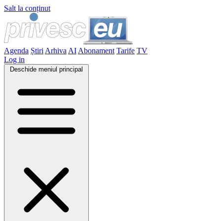
Salt la conținut
Agenda
Știri
Arhiva
AI
Abonament
Tarife
TV
Log in
Deschide meniul principal