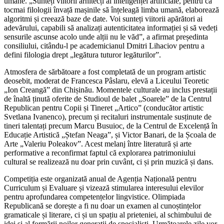
umane. „Sunteți viitorii arhitecți ai inteligenței artificiale, pentru că
tocmai filologii învață mașinile să înțeleagă limba umană, elaborează
algoritmi și creează baze de date. Voi sunteți viitorii apărători ai
adevărului, capabili să analizați autenticitatea informației și să vedeți
sensurile ascunse acolo unde alții nu le văd”, a afirmat președinta
consiliului, citându-l pe academicianul Dmitri Lihaciov pentru a
defini filologia drept „legătura tuturor legăturilor”.
Atmosfera de sărbătoare a fost completată de un program artistic
deosebit, moderat de Francesca Pâslaru, elevă a Liceului Teoretic
„Ion Creangă” din Chișinău. Momentele culturale au inclus prestații
de înaltă ținută oferite de Studioul de balet „Soarele” de la Centrul
Republican pentru Copii și Tineret „Artico” (conducător artistic
Svetlana Ivanenco), precum și recitaluri instrumentale susținute de
tineri talentați precum Marcu Busuioc, de la Centrul de Excelență în
Educație Artistică „Ștefan Neaga”, și Victor Banari, de la Școala de
Arte „Valeriu Poleakov”. Acest melanj între literatură și arte
performative a reconfirmat faptul că explorarea patrimoniului
cultural se realizează nu doar prin cuvânt, ci și prin muzică și dans.
Competiția este organizată anual de Agenția Națională pentru
Curriculum și Evaluare și vizează stimularea interesului elevilor
pentru aprofundarea competențelor lingvistice. Olimpiada
Republicană se dorește a fi nu doar un examen al cunoștințelor
gramaticale și literare, ci și un spațiu al prieteniei, al schimbului de
idei și al formării noilor generații de specialiști. Următoarele zile vor