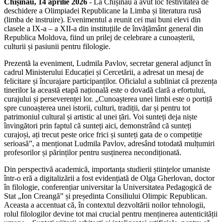
Chișinău, 14 aprilie 2026
- La Chișinău a avut loc festivitatea de
deschidere a Olimpiadei Republicane la Limba și literatura rusă
(limba de instruire). Evenimentul a reunit cei mai buni elevi din
clasele a IX-a – a XII-a din instituțiile de învățământ general din
Republica Moldova, fiind un prilej de celebrare a cunoașterii,
culturii și pasiunii pentru filologie.
Prezentă la eveniment, Ludmila Pavlov, secretar general adjunct în
cadrul Ministerului Educației și Cercetării, a adresat un mesaj de
felicitare și încurajare participanților. Oficialul a subliniat că prezența
tinerilor la această etapă națională este o dovadă clară a efortului,
curajului și perseverenței lor. „Cunoașterea unei limbi este o portiță
spre cunoașterea unei istorii, culturi, tradiții, dar și pentru tot
patrimoniul cultural și artistic al unei țări. Voi sunteți deja niște
învingători prin faptul că sunteți aici, demonstrând că sunteți
curajoși, ați trecut peste orice frici și sunteți gata de o competiție
serioasă”, a menționat Ludmila Pavlov, adresând totodată mulțumiri
profesorilor și părinților pentru susținerea necondiționată.
Din perspectivă academică, importanța studierii științelor umaniste
într-o eră a digitalizării a fost evidențiată de Olga Gherlovan, doctor
în filologie, conferențiar universitar la Universitatea Pedagogică de
Stat „Ion Creangă” și președinta Consiliului Olimpic Republican.
Aceasta a accentuat că, în contextul dezvoltării noilor tehnologii,
rolul filologilor devine tot mai crucial pentru menținerea autenticității