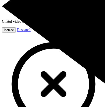
Citatul video este gata!
Descarcă
Închide