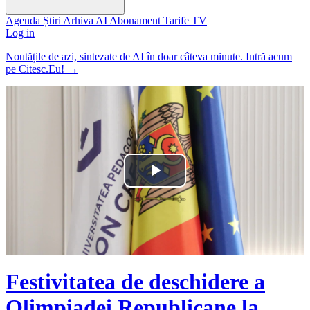
Agenda
Știri
Arhiva
AI
Abonament
Tarife
TV
Log in
Noutățile de azi, sintezate de AI în doar câteva minute. Intră acum
pe Citesc.Eu!
→
Play
Video
Festivitatea de deschidere a
Olimpiadei Republicane la