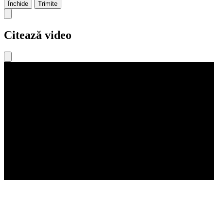
Închide
Trimite
Citează video