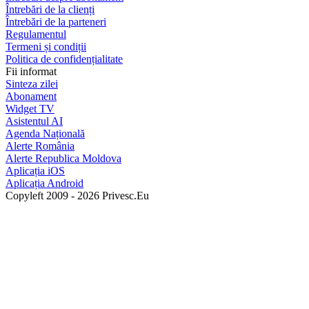
Întrebări de la clienți
Întrebări de la parteneri
Regulamentul
Termeni și condiții
Politica de confidențialitate
Fii informat
Sinteza zilei
Abonament
Widget TV
Asistentul AI
Agenda Națională
Alerte România
Alerte Republica Moldova
Aplicația iOS
Aplicația Android
Copyleft 2009 - 2026 Privesc.Eu