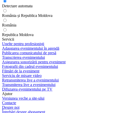
Detectare automata
România și Republica Moldova
România
Republica Moldova
Servicii
Unelte pentru profesioniști
Adaugarea evenimentului în agendă
Publicarea comunicatului de presă
Transcrierea evenimentului
Asigurarea sonorizării pentru eveniment
Fotografii din cadrul evenimentului
Filmări de la eveniment
Serviciu de mixare video
Retransmiterea live a evenimentului
Transmiterea live a evenimentului
Difuzarea evenimentului pe TV
Ajutor
Versiunea veche a site-ului
Contacte
Despre noi
Întrebări despre abonament