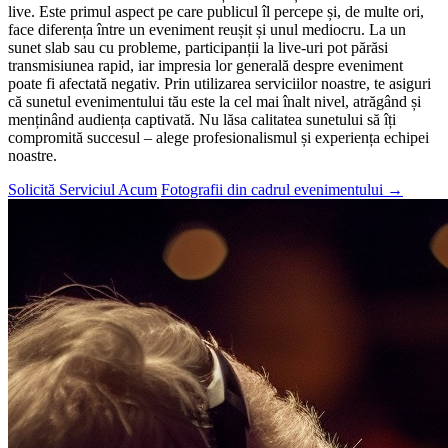
live. Este primul aspect pe care publicul îl percepe și, de multe ori,
face diferența între un eveniment reușit și unul mediocru. La un
sunet slab sau cu probleme, participanții la live-uri pot părăsi
transmisiunea rapid, iar impresia lor generală despre eveniment
poate fi afectată negativ. Prin utilizarea serviciilor noastre, te asiguri
că sunetul evenimentului tău este la cel mai înalt nivel, atrăgând și
menținând audiența captivată. Nu lăsa calitatea sunetului să îți
compromită succesul – alege profesionalismul și experiența echipei
noastre.
Solicită Serviciul Acum
Fotografii din cadrul evenimentului
→