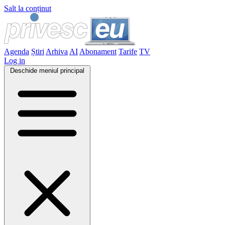
Salt la conținut
Agenda
Știri
Arhiva
AI
Abonament
Tarife
TV
Log in
Deschide meniul principal