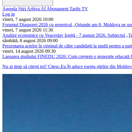
Agenda
Știri
Arhiva
AI
Abonament
Tarife
TV
Log in
vineri, 7 august 2026 10:00
Forumul Diasporei 2026 cu genericul „Oriunde am fi, Moldova ne un
vineri, 7 august 2026 11:30
Analize economice cu Veaceslav Ioniță - 7 august 2026. Subiectul „T
sâmbătă, 8 august 2026 09:00
Prezentarea actelor în original de către candidații la studii pentru a 
vineri, 14 august 2026 09:30
Lansarea studiului FINEDU 2026: Cum creștem o generație educată f
Nu ai timp să citești tot? Citesc.Eu îți aduce esența știrilor din Moldo