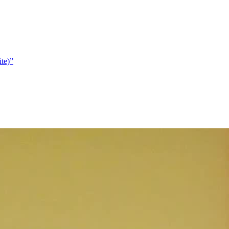
ite)”