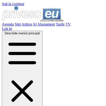
Salt la conținut
Agenda
Știri
Arhiva
AI
Abonament
Tarife
TV
Log in
Deschide meniul principal