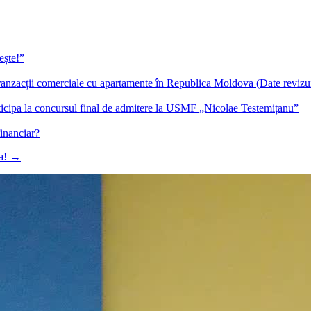
ește!”
ranzacții comerciale cu apartamente în Republica Moldova (Date revizu
participa la concursul final de admitere la USMF „Nicolae Testemițanu”
inanciar?
va!
→