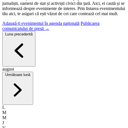
jurnaliști, oameni de stat și activiști civici din țară. Aici, ei caută și se
informează despre evenimente de interes. Prin listarea evenimentului
tău aici, te asiguri că ești văzut de cei care contează cel mai mult.
Adaugă-ți evenimentul în agenda națională
Publicarea
comunicatului de presă
→
Luna precedentă
august
Următoare lună
L
M
M
J
V