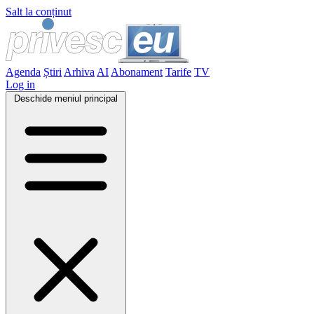
Salt la conținut
Agenda
Știri
Arhiva
AI
Abonament
Tarife
TV
Log in
Deschide meniul principal