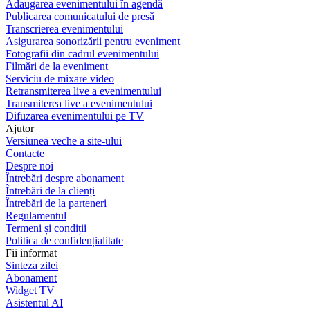
Adaugarea evenimentului în agendă
Publicarea comunicatului de presă
Transcrierea evenimentului
Asigurarea sonorizării pentru eveniment
Fotografii din cadrul evenimentului
Filmări de la eveniment
Serviciu de mixare video
Retransmiterea live a evenimentului
Transmiterea live a evenimentului
Difuzarea evenimentului pe TV
Ajutor
Versiunea veche a site-ului
Contacte
Despre noi
Întrebări despre abonament
Întrebări de la clienți
Întrebări de la parteneri
Regulamentul
Termeni și condiții
Politica de confidențialitate
Fii informat
Sinteza zilei
Abonament
Widget TV
Asistentul AI