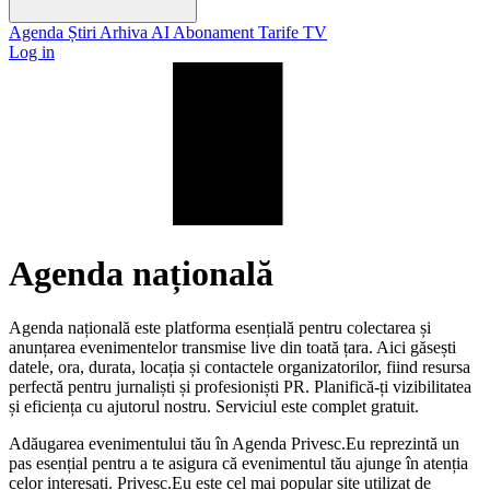
Agenda
Știri
Arhiva
AI
Abonament
Tarife
TV
Log in
Agenda națională
Agenda națională este platforma esențială pentru colectarea și
anunțarea evenimentelor transmise live din toată țara. Aici găsești
datele, ora, durata, locația și contactele organizatorilor, fiind resursa
perfectă pentru jurnaliști și profesioniști PR. Planifică-ți vizibilitatea
și eficiența cu ajutorul nostru. Serviciul este complet gratuit.
Adăugarea evenimentului tău în Agenda Privesc.Eu reprezintă un
pas esențial pentru a te asigura că evenimentul tău ajunge în atenția
celor interesați. Privesc.Eu este cel mai popular site utilizat de