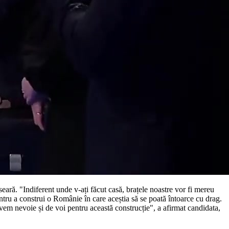
eară. "Indiferent unde v-ați făcut casă, brațele noastre vor fi mereu
ntru a construi o Românie în care aceștia să se poată întoarce cu drag.
 "Avem nevoie și de voi pentru această construcție", a afirmat candidata,