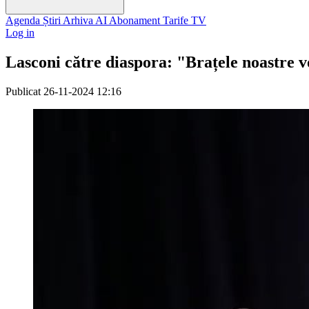
Agenda
Știri
Arhiva
AI
Abonament
Tarife
TV
Log in
Lasconi către diaspora: "Brațele noastre v
Publicat
26-11-2024 12:16