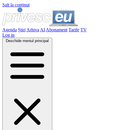
Salt la conținut
Agenda
Știri
Arhiva
AI
Abonament
Tarife
TV
Log in
Deschide meniul principal