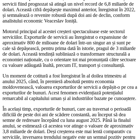
servicii fiind prognozat să atingă un nivel record de 6,8 miliarde de
dolari. Această cifră depășește maximul anterior, înregistrat în 2022,
și semnalează o revenire robustă după doi ani de declin, conform
analistului economic Veaceslav Ioniță.
Motorul principal al acestei creșteri spectaculoase este sectorul
serviciilor. Exporturile de servicii au înregistrat o expansiune de
aproximativ 800 de milioane de dolari într-un singur an și sunt pe
cale să depășească, pentru prima dată în istorie, pragul de 3 miliarde
de dolari. Această tendință subliniază o transformare structurală a
economiei naționale, cu o orientare tot mai pronunțată către sectoare
cu valoare adăugată înaltă, precum IT, transport și consultanță.
Un moment de cotitură a fost înregistrat în al doilea trimestru al
anului 2025, când, în premieră absolută pentru economia
moldovenească, valoarea exporturilor de servicii a depășit-o pe cea a
exporturilor de bunuri. Acest fenomen evidențiază potențialul
remarcabil al capitalului uman și al industriilor bazate pe cunoaștere.
În același timp, exporturile de bunuri, care au traversat o perioadă
dificilă de peste doi ani de scădere constantă, au început să dea
semne de redresare începând cu luna august 2025. Până la finalul
anului, se estimează că acestea vor atinge o valoare de aproximativ
3,8 miliarde de dolari. Deși creșterea este mai lentă comparativ cu
serviciile, inversarea trendului negativ este un semnal pozitiv pentru