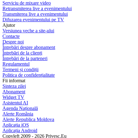
Serviciu de mixare video
Retransmiterea live a evenimentului
Transmiterea live a evenimentului
Difuzarea evenimentului pe TV
Ajutor
Versiunea veche a site-ului
Contacte
Despre noi
Întrebări despre abonament
Întrebări de la clienți
Întrebări de la parteneri
Regulamentul
Termeni și condiții
Politica de confidențialitate
Fii informat
Sinteza zilei
Abonament
Widget TV
Asistentul AI
Agenda Națională
Alerte România
Alerte Republica Moldova
Aplicația iOS
Aplicația Android
Copyleft 2009 - 2026 Privesc.Eu