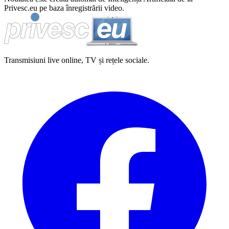
Privesc.eu pe baza înregistrării video.
Transmisiuni live online, TV și rețele sociale.