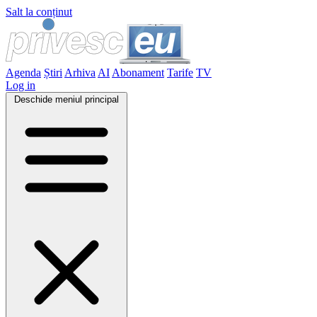
Salt la conținut
Agenda
Știri
Arhiva
AI
Abonament
Tarife
TV
Log in
Deschide meniul principal