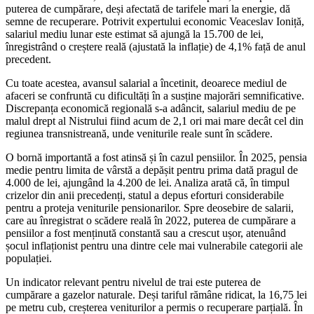
puterea de cumpărare, deși afectată de tarifele mari la energie, dă
semne de recuperare. Potrivit expertului economic Veaceslav Ioniță,
salariul mediu lunar este estimat să ajungă la 15.700 de lei,
înregistrând o creștere reală (ajustată la inflație) de 4,1% față de anul
precedent.
Cu toate acestea, avansul salarial a încetinit, deoarece mediul de
afaceri se confruntă cu dificultăți în a susține majorări semnificative.
Discrepanța economică regională s-a adâncit, salariul mediu de pe
malul drept al Nistrului fiind acum de 2,1 ori mai mare decât cel din
regiunea transnistreană, unde veniturile reale sunt în scădere.
O bornă importantă a fost atinsă și în cazul pensiilor. În 2025, pensia
medie pentru limita de vârstă a depășit pentru prima dată pragul de
4.000 de lei, ajungând la 4.200 de lei. Analiza arată că, în timpul
crizelor din anii precedenți, statul a depus eforturi considerabile
pentru a proteja veniturile pensionarilor. Spre deosebire de salarii,
care au înregistrat o scădere reală în 2022, puterea de cumpărare a
pensiilor a fost menținută constantă sau a crescut ușor, atenuând
șocul inflaționist pentru una dintre cele mai vulnerabile categorii ale
populației.
Un indicator relevant pentru nivelul de trai este puterea de
cumpărare a gazelor naturale. Deși tariful rămâne ridicat, la 16,75 lei
pe metru cub, creșterea veniturilor a permis o recuperare parțială. În