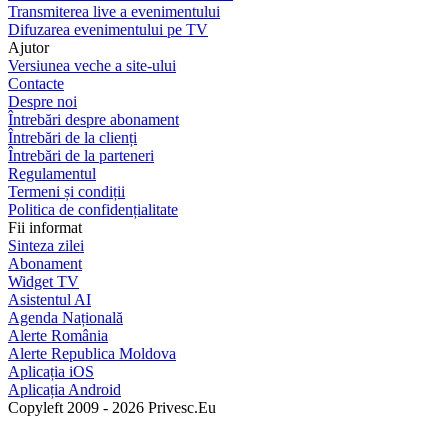
Transmiterea live a evenimentului
Difuzarea evenimentului pe TV
Ajutor
Versiunea veche a site-ului
Contacte
Despre noi
Întrebări despre abonament
Întrebări de la clienți
Întrebări de la parteneri
Regulamentul
Termeni și condiții
Politica de confidențialitate
Fii informat
Sinteza zilei
Abonament
Widget TV
Asistentul AI
Agenda Națională
Alerte România
Alerte Republica Moldova
Aplicația iOS
Aplicația Android
Copyleft 2009 - 2026 Privesc.Eu