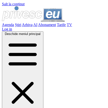
Salt la conținut
Agenda
Știri
Arhiva
AI
Abonament
Tarife
TV
Log in
Deschide meniul principal