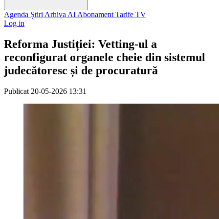
Agenda
Știri
Arhiva
AI
Abonament
Tarife
TV
Log in
Reforma Justiției: Vetting-ul a
reconfigurat organele cheie din sistemul
judecătoresc și de procuratură
Publicat
20-05-2026 13:31