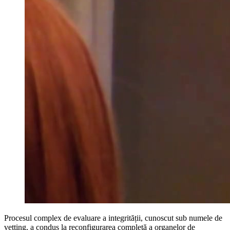
Procesul complex de evaluare a integrității, cunoscut sub numele de
vetting, a condus la reconfigurarea completă a organelor de