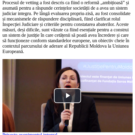
Procesul de vetting a fost descris ca fiind o reformă „ambițioasă” și
asumată pentru a răspunde cerințelor societății de a avea un sistem
judiciar integru. Pe lângă evaluarea propriu-zisă, au fost consolidate
și mecanismele de răspundere disciplinară, fiind clarificat rolul
Inspecției Judiciare și criteriile pentru constatarea abaterilor. Aceste
măsuri, deși dificile, sunt văzute ca fiind esențiale pentru a construi
un sistem de justiție în care cetățenii să poată avea încredere și care
să funcționeze conform standardelor europene, un obiectiv cheie în
contextul parcursului de aderare al Republicii Moldova la Uniunea
Europeană.
Play
Video
Privește evenimentul integral