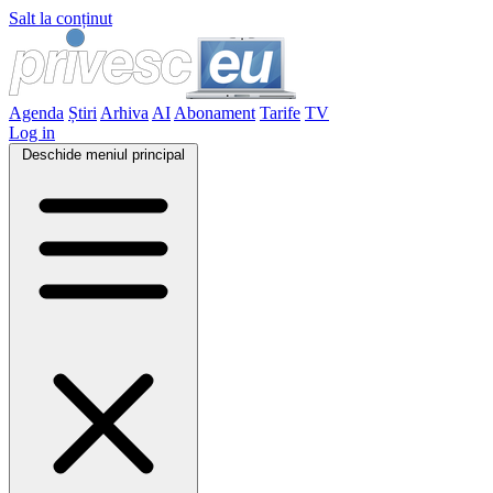
Salt la conținut
Agenda
Știri
Arhiva
AI
Abonament
Tarife
TV
Log in
Deschide meniul principal