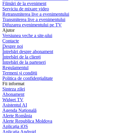
Filmări de la eveniment
Serviciu de mixare video
Retransmiterea live a evenimentului
Transmiterea live a evenimentului
Difuzarea evenimentului pe TV
Ajutor
Versiunea veche a site-ului
Contacte
Despre noi
Întrebări despre abonament
Întrebări de la clienți
Întrebări de la parteneri
Regulamentul
Termeni și condiții
Politica de confidențialitate
Fii informat
Sinteza zilei
Abonament
Widget TV
Asistentul AI
Agenda Națională
Alerte România
Alerte Republica Moldova
Aplicația iOS
Aplicația Android