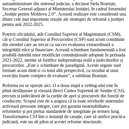
autoadministrare din sistemul judiciar, a declarat Stela Braniște,
Secretar General adjunct al Ministerului Justiției, în cadrul forumului
„Justiție pentru Moldova 2.0”. Această realizare este considerată una
dintre cele mai importante reușite ale strategiei de reformă a justiției
pentru anii 2022-2025.
Potrivit oficialului, atât Consiliul Superior al Magistraturii (CSM),
cât și Consiliul Superior al Procurorilor (CSP) sunt acum constituite
din membri care au trecut cu succes evaluarea extraordinară a
integrității etice și financiare. Această schimbare fundamentală a fost
posibilă datorită unor modificări constituționale adoptate în perioada
2021-2022, menite să fortifice independența reală a judecătorilor și
procurorilor. „Este o schimbare de paradigmă. Aceste organe sunt
formate acum dintr-o cu totul altă perspectivă, ca rezultat al unui
exercițiu foarte complex de evaluare”, a subliniat Braniște.
Reforma nu se oprește aici. O a doua etapă a vetting-ului este în
plină desfășurare și vizează direct Curtea Supremă de Justiție (CSJ),
precum și judecătorii de la curțile de apel și procurorii din funcții de
conducere. Scopul este de a asigura că la toate nivelurile sistemului
activează persoane integre, care pot garanta sustenabilitatea
reformelor și pot prelua standardele de integritate pe termen lung.
Transformarea CSJ într-o instanță de casație, care să unifice practica
judiciară, este un alt pilon al acestei reforme structurale.