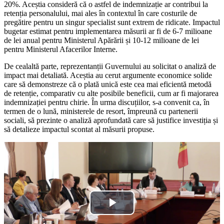
20%. Aceștia consideră că o astfel de indemnizație ar contribui la
retenția personalului, mai ales în contextul în care costurile de
pregătire pentru un singur specialist sunt extrem de ridicate. Impactul
bugetar estimat pentru implementarea măsurii ar fi de 6-7 milioane
de lei anual pentru Ministerul Apărării și 10-12 milioane de lei
pentru Ministerul Afacerilor Interne.
De cealaltă parte, reprezentanții Guvernului au solicitat o analiză de
impact mai detaliată. Aceștia au cerut argumente economice solide
care să demonstreze că o plată unică este cea mai eficientă metodă
de retenție, comparativ cu alte posibile beneficii, cum ar fi majorarea
indemnizației pentru chirie. În urma discuțiilor, s-a convenit ca, în
termen de o lună, ministerele de resort, împreună cu partenerii
sociali, să prezinte o analiză aprofundată care să justifice investiția și
să detalieze impactul scontat al măsurii propuse.
Play