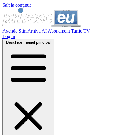
Salt la conținut
Agenda
Știri
Arhiva
AI
Abonament
Tarife
TV
Log in
Deschide meniul principal