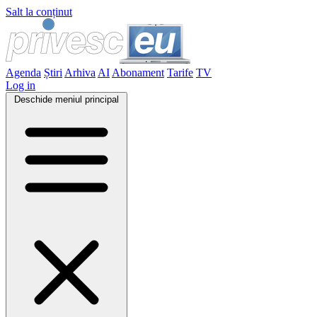
Salt la conținut
Agenda
Știri
Arhiva
AI
Abonament
Tarife
TV
Log in
Deschide meniul principal