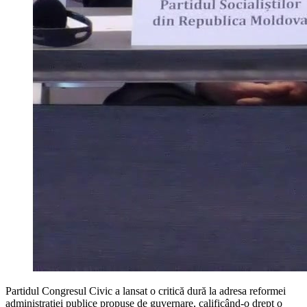
Partidul Congresul Civic a lansat o critică dură la adresa reformei
administrației publice propuse de guvernare, calificând-o drept o