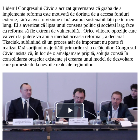
Liderul Congresului Civic a acuzat guvernarea că graba de a
implementa reforma este motivată de dorința de a accesa fonduri
externe, fără a avea o viziune clară asupra sustenabilității pe termen
lung. El a avertizat că lipsa unui consens politic și societal larg face
ca reforma să fie extrem de vulnerabilă. „Orice viitoare opoziție care
va veni la putere va anula imediat această reformă”, a declarat
Tkaciuk, subliniind că un proces atât de important nu poate fi
realizat fără sprijinul majorității primarilor și a cetățenilor. Congresul
Civic insistă că, în loc de o amalgamare pripită, soluția constă în
consolidarea orașelor existente și crearea unui model de dezvoltare
care pornește de la nevoile reale ale regiunilor.
Play
Video