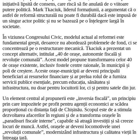
inițiativă lipsită de consens, care riscă să fie anulată de o viitoare
putere politică. Mark Tkaciuk, liderul formațiunii, a argumentat că o
astfel de reformă structurală nu poate fi durabilă dacă este impusă de
un singur actor politic și nu se bazează pe o înțelegere largă în
societate.
În viziunea Congresului Civic, modelul actual al reformei este
fundamental greșit, deoarece nu abordează problemele de fond, ci se
concentrează pe o restructurare mecanică. Tkaciuk a prezentat un
concept alternativ, intitulat „40 de orașe, autonomie fiscală și
revoluție comunală”. Acest model propune transformarea celor 40
de orașe existente, inclusiv fostele centre raionale, în municipii și
poli de creștere. Aceste orașe-municipii ar deveni principalii
beneficiari ai resurselor financiare și ar prelua rolul de a furniza
servicii publice esențiale, precum educația, sănătatea și
infrastructura, nu doar pentru locuitorii lor, ci și pentru satele din jur.
Un element central al propunerii este „inversia fiscală”, un principiu
prin care impozitele pe profit pentru agenții economici ar scădea
proporțional cu distanța față de Chișinău. Scopul este de a stimula
dezvoltarea afacerilor în regiuni și de a transforma orașele în
„paradisuri fiscale interne”, capabile să atragă investiții și să creeze
locuri de muncă. Astfel, orașele ar deveni locomotivele unei
„revoluții comunale”, modernizând infrastructura și calitatea vieții în
întreaga țară.