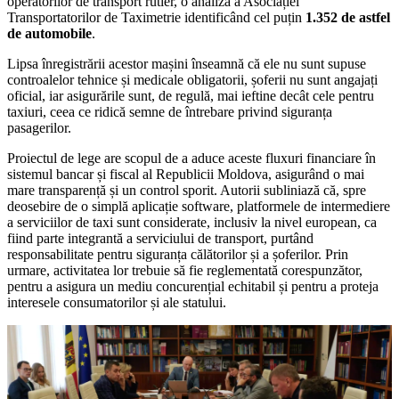
operatorilor de transport rutier, o analiză a Asociației
Transportatorilor de Taximetrie identificând cel puțin
1.352 de astfel
de automobile
.
Lipsa înregistrării acestor mașini înseamnă că ele nu sunt supuse
controalelor tehnice și medicale obligatorii, șoferii nu sunt angajați
oficial, iar asigurările sunt, de regulă, mai ieftine decât cele pentru
taxiuri, ceea ce ridică semne de întrebare privind siguranța
pasagerilor.
Proiectul de lege are scopul de a aduce aceste fluxuri financiare în
sistemul bancar și fiscal al Republicii Moldova, asigurând o mai
mare transparență și un control sporit. Autorii subliniază că, spre
deosebire de o simplă aplicație software, platformele de intermediere
a serviciilor de taxi sunt considerate, inclusiv la nivel european, ca
fiind parte integrantă a serviciului de transport, purtând
responsabilitate pentru siguranța călătorilor și a șoferilor. Prin
urmare, activitatea lor trebuie să fie reglementată corespunzător,
pentru a asigura un mediu concurențial echitabil și pentru a proteja
interesele consumatorilor și ale statului.