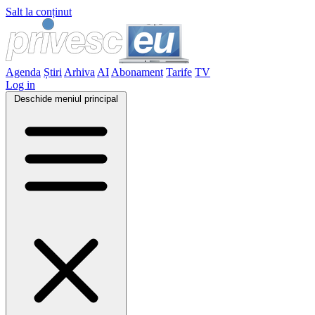
Salt la conținut
Agenda
Știri
Arhiva
AI
Abonament
Tarife
TV
Log in
Deschide meniul principal