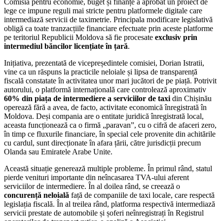
Comisia pentru economie, buget și finanțe a aprobat un proiect de
lege ce impune reguli mai stricte pentru platformele digitale care
intermediază servicii de taximetrie. Principala modificare legislativă
obligă ca toate tranzacțiile financiare efectuate prin aceste platforme
pe teritoriul Republicii Moldova să fie procesate
exclusiv prin
intermediul băncilor licențiate în țară
.
Inițiativa, prezentată de vicepreședintele comisiei, Dorian Istratii,
vine ca un răspuns la practicile neloiale și lipsa de transparență
fiscală constatate în activitatea unor mari jucători de pe piață. Potrivit
autorului, o platformă internațională care controlează aproximativ
60% din piața de intermediere a serviciilor de taxi
din Chișinău
operează fără a avea, de facto, activitate economică înregistrată în
Moldova. Deși compania are o entitate juridică înregistrată local,
aceasta funcționează ca o firmă „paravan”, cu o cifră de afaceri zero,
în timp ce fluxurile financiare, în special cele provenite din achitările
cu cardul, sunt direcționate în afara țării, către jurisdicții precum
Olanda sau Emiratele Arabe Unite.
Această situație generează multiple probleme. În primul rând, statul
pierde venituri importante din neîncasarea TVA-ului aferent
serviciilor de intermediere. În al doilea rând, se creează o
concurență neloială
față de companiile de taxi locale, care respectă
legislația fiscală. În al treilea rând, platforma respectivă intermediază
servicii prestate de automobile și șoferi neînregistrați în Registrul