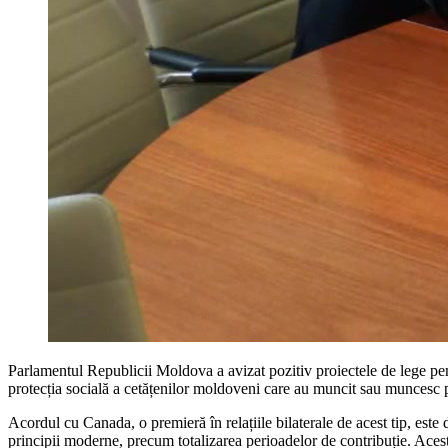
Parlamentul Republicii Moldova a avizat pozitiv proiectele de lege pent
protecția socială a cetățenilor moldoveni care au muncit sau muncesc pe 
Acordul cu Canada, o premieră în relațiile bilaterale de acest tip, es
principii moderne, precum totalizarea perioadelor de contribuție. Acest