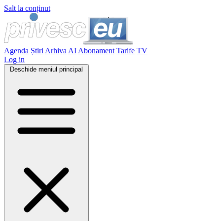
Salt la conținut
Agenda
Știri
Arhiva
AI
Abonament
Tarife
TV
Log in
Deschide meniul principal