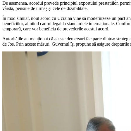
De asemenea, acordul prevede principiul exportului prestațiilor, permiț
vârstă, pensiile de urmaș și cele de dizabilitate.
În mod similar, noul acord cu Ucraina vine să modernizeze un pact anteri
beneficiilor, aliniind cadrul legal la standardele internaționale. Confor
temporară, care vor beneficia de prevederile acestui acord.
Autoritățile au menționat că aceste demersuri fac parte dintr-o strategi
de Jos. Prin aceste măsuri, Guvernul își propune să asigure drepturile so