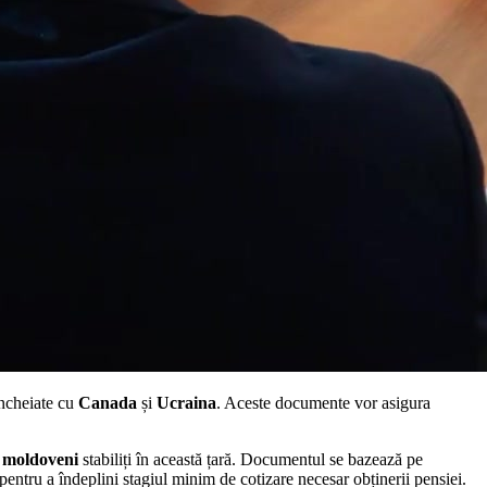
încheiate cu
Canada
și
Ucraina
. Aceste documente vor asigura
 moldoveni
stabiliți în această țară. Documentul se bazează pe
entru a îndeplini stagiul minim de cotizare necesar obținerii pensiei.