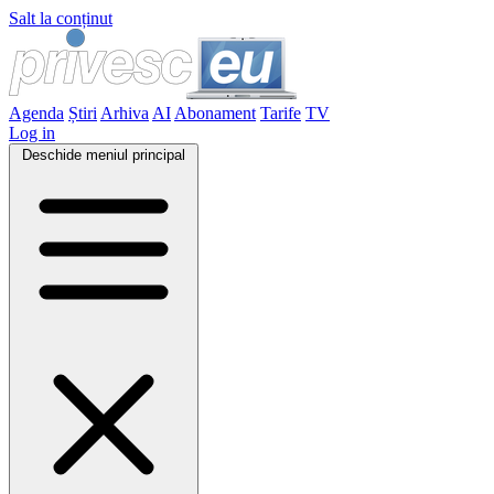
Salt la conținut
Agenda
Știri
Arhiva
AI
Abonament
Tarife
TV
Log in
Deschide meniul principal