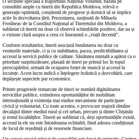
O secțiune specială a Raportului Național Voluntar, bazată pe
consultări ample cu tinerii din Republica Moldova, relevă o
generație optimistă, conștientă de progrese și dornică să se implice
activ în dezvoltarea țării. Prezentarea, susținută de Mihaela
Frosîneac de la Consiliul Național al Tineretului din Moldova, a
subliniat că tinerii nu doar că observă schimbările pozitive, dar au și
o viziune clară asupra a ceea ce înseamnă o „viață decentă”.
Conform rezultatelor, tinerii asociază bunăstarea nu doar cu
veniturile materiale, ci și cu stabilitatea, pacea, predictibilitatea și
accesul la servicii publice de calitate. Sănătatea mintală a apărut ca o
prioritate surprinzătoare, plasată de tineri pe primul loc în topul
preocupărilor, urmată de ocuparea forței de muncă și accesul la
locuințe. Acest lucru indică o înțelegere holistică a dezvoltării, care
depășește aspectele pur economice.
Printre progresele remarcate de tineri se numără digitalizarea
serviciilor publice, extinderea oportunităților de mobilitate
internațională și existența mai multor mecanisme de participare
civică și voluntariat. Cu toate acestea, o provocare majoră rămâne
decalajul dintre mediul rural și cel urban, precum și dintre Chișinău
și restul localităților. Tinerii au subliniat că, deși oportunitățile există,
accesul la ele nu este întotdeauna echitabil, fiind adesea condiționat
de locul de reședință și de resursele financiare.
Un aspect crucial relevat de consultări este legat de migrație. Contrar