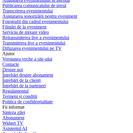
Adaugarea evenimentului în agendă
Publicarea comunicatului de presă
Transcrierea evenimentului
Asigurarea sonorizării pentru eveniment
Fotografii din cadrul evenimentului
Filmări de la eveniment
Serviciu de mixare video
Retransmiterea live a evenimentului
Transmiterea live a evenimentului
Difuzarea evenimentului pe TV
Ajutor
Versiunea veche a site-ului
Contacte
Despre noi
Întrebări despre abonament
Întrebări de la clienți
Întrebări de la parteneri
Regulamentul
Termeni și condiții
Politica de confidențialitate
Fii informat
Sinteza zilei
Abonament
Widget TV
Asistentul AI