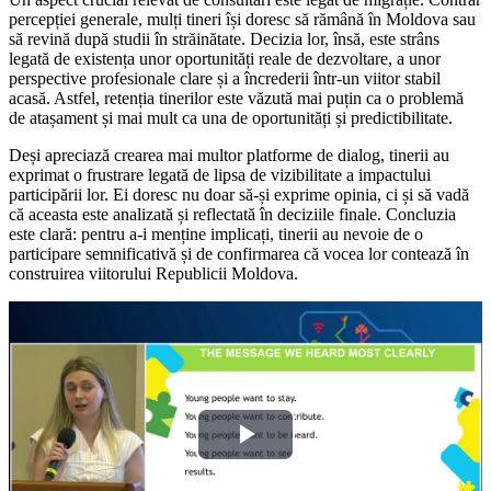
percepției generale, mulți tineri își doresc să rămână în Moldova sau
să revină după studii în străinătate. Decizia lor, însă, este strâns
legată de existența unor oportunități reale de dezvoltare, a unor
perspective profesionale clare și a încrederii într-un viitor stabil
acasă. Astfel, retenția tinerilor este văzută mai puțin ca o problemă
de atașament și mai mult ca una de oportunități și predictibilitate.
Deși apreciază crearea mai multor platforme de dialog, tinerii au
exprimat o frustrare legată de lipsa de vizibilitate a impactului
participării lor. Ei doresc nu doar să-și exprime opinia, ci și să vadă
că aceasta este analizată și reflectată în deciziile finale. Concluzia
este clară: pentru a-i menține implicați, tinerii au nevoie de o
participare semnificativă și de confirmarea că vocea lor contează în
construirea viitorului Republicii Moldova.
Play