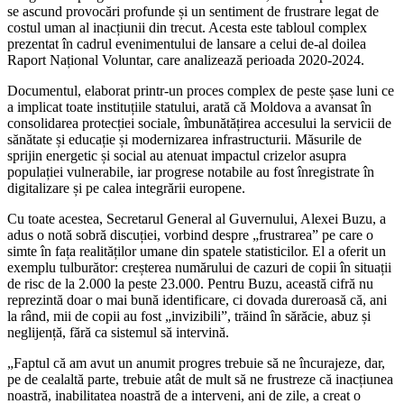
se ascund provocări profunde și un sentiment de frustrare legat de
costul uman al inacțiunii din trecut. Acesta este tabloul complex
prezentat în cadrul evenimentului de lansare a celui de-al doilea
Raport Național Voluntar, care analizează perioada 2020-2024.
Documentul, elaborat printr-un proces complex de peste șase luni ce
a implicat toate instituțiile statului, arată că Moldova a avansat în
consolidarea protecției sociale, îmbunătățirea accesului la servicii de
sănătate și educație și modernizarea infrastructurii. Măsurile de
sprijin energetic și social au atenuat impactul crizelor asupra
populației vulnerabile, iar progrese notabile au fost înregistrate în
digitalizare și pe calea integrării europene.
Cu toate acestea, Secretarul General al Guvernului, Alexei Buzu, a
adus o notă sobră discuției, vorbind despre „frustrarea” pe care o
simte în fața realităților umane din spatele statisticilor. El a oferit un
exemplu tulburător: creșterea numărului de cazuri de copii în situații
de risc de la 2.000 la peste 23.000. Pentru Buzu, această cifră nu
reprezintă doar o mai bună identificare, ci dovada dureroasă că, ani
la rând, mii de copii au fost „invizibili”, trăind în sărăcie, abuz și
neglijență, fără ca sistemul să intervină.
„Faptul că am avut un anumit progres trebuie să ne încurajeze, dar,
pe de cealaltă parte, trebuie atât de mult să ne frustreze că inacțiunea
noastră, inabilitatea noastră de a interveni, ani de zile, a creat o