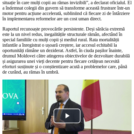
situație în care mulți copii au rămas invizibili”, a declarat oficialul. El
a îndemnat colegii din guvern să transforme această frustrare într-un
motor pentru acțiune accelerată, subliniind că fiecare zi de întârziere
în implementarea reformelor are un cost uman direct.
Raportul recunoaște provocările persistente. Deși sărăcia extremă
este la un nivel redus, inegalitățile structurale rămân, afectând în
special familiile cu mulți copii și mediul rural. Rata mortalității
infantile a înregistrat o ușoară creștere, iar accesul echitabil la
oportunități rămâne un deziderat. Astfel, în ciuda pașilor înainte,
drumul Moldovei către atingerea obiectivelor de dezvoltare durabilă
și asigurarea unei vieți decente pentru fiecare cetățean necesită
eforturi susținute și o conștientizare acută a problemelor care, până
de curând, au rămas în umbră.
Play