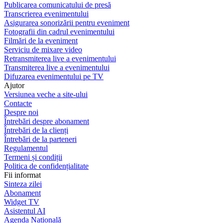
Publicarea comunicatului de presă
Transcrierea evenimentului
Asigurarea sonorizării pentru eveniment
Fotografii din cadrul evenimentului
Filmări de la eveniment
Serviciu de mixare video
Retransmiterea live a evenimentului
Transmiterea live a evenimentului
Difuzarea evenimentului pe TV
Ajutor
Versiunea veche a site-ului
Contacte
Despre noi
Întrebări despre abonament
Întrebări de la clienți
Întrebări de la parteneri
Regulamentul
Termeni și condiții
Politica de confidențialitate
Fii informat
Sinteza zilei
Abonament
Widget TV
Asistentul AI
Agenda Națională