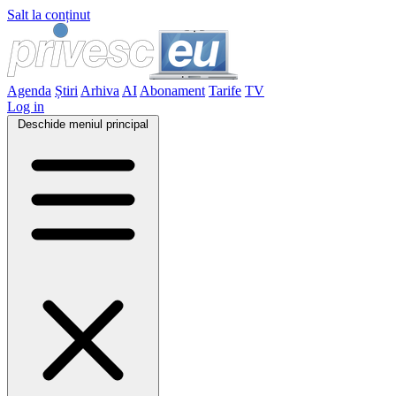
Salt la conținut
Agenda
Știri
Arhiva
AI
Abonament
Tarife
TV
Log in
Deschide meniul principal