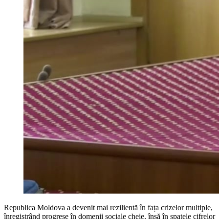
Republica Moldova a devenit mai rezilientă în fața crizelor multiple,
înregistrând progrese în domenii sociale cheie, însă în spatele cifrelor