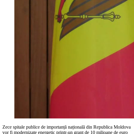
Zece spitale publice de importanță națională din Republica Moldova
vor fi modernizate energetic printr-un grant de 10 milioane de euro