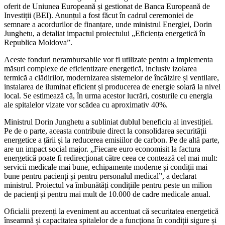
oferit de Uniunea Europeană și gestionat de Banca Europeană de
Investiții (BEI). Anunțul a fost făcut în cadrul ceremoniei de
semnare a acordurilor de finanțare, unde ministrul Energiei, Dorin
Junghetu, a detaliat impactul proiectului „Eficiența energetică în
Republica Moldova”.
Aceste fonduri nerambursabile vor fi utilizate pentru a implementa
măsuri complexe de eficientizare energetică, inclusiv izolarea
termică a clădirilor, modernizarea sistemelor de încălzire și ventilare,
instalarea de iluminat eficient și producerea de energie solară la nivel
local. Se estimează că, în urma acestor lucrări, costurile cu energia
ale spitalelor vizate vor scădea cu aproximativ 40%.
Ministrul Dorin Junghetu a subliniat dublul beneficiu al investiției.
Pe de o parte, aceasta contribuie direct la consolidarea securității
energetice a țării și la reducerea emisiilor de carbon. Pe de altă parte,
are un impact social major. „Fiecare euro economisit la factura
energetică poate fi redirecționat către ceea ce contează cel mai mult:
servicii medicale mai bune, echipamente moderne și condiții mai
bune pentru pacienți și pentru personalul medical”, a declarat
ministrul. Proiectul va îmbunătăți condițiile pentru peste un milion
de pacienți și pentru mai mult de 10.000 de cadre medicale anual.
Oficialii prezenți la eveniment au accentuat că securitatea energetică
înseamnă și capacitatea spitalelor de a funcționa în condiții sigure și