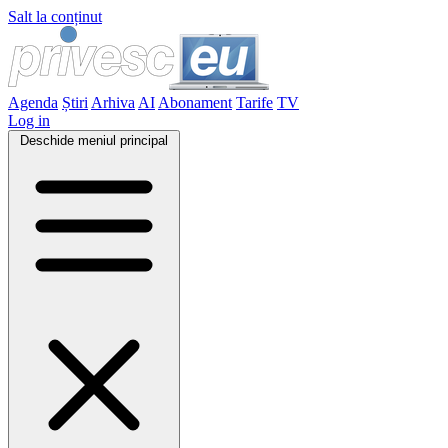
Salt la conținut
Agenda
Știri
Arhiva
AI
Abonament
Tarife
TV
Log in
Deschide meniul principal