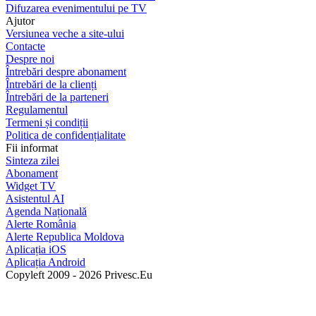
Difuzarea evenimentului pe TV
Ajutor
Versiunea veche a site-ului
Contacte
Despre noi
Întrebări despre abonament
Întrebări de la clienți
Întrebări de la parteneri
Regulamentul
Termeni și condiții
Politica de confidențialitate
Fii informat
Sinteza zilei
Abonament
Widget TV
Asistentul AI
Agenda Națională
Alerte România
Alerte Republica Moldova
Aplicația iOS
Aplicația Android
Copyleft 2009 - 2026 Privesc.Eu