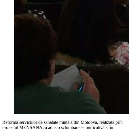
Reforma serviciilor de sănătate mintală din Moldova, realizată prin
proiectul MENSANA, a adus o schimbare semnificativă și în