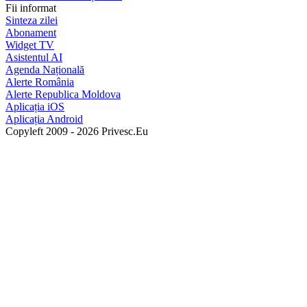
Fii informat
Sinteza zilei
Abonament
Widget TV
Asistentul AI
Agenda Națională
Alerte România
Alerte Republica Moldova
Aplicația iOS
Aplicația Android
Copyleft 2009 - 2026 Privesc.Eu