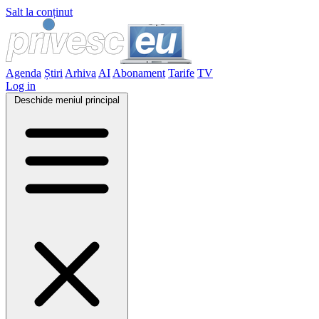
Salt la conținut
Agenda
Știri
Arhiva
AI
Abonament
Tarife
TV
Log in
Deschide meniul principal