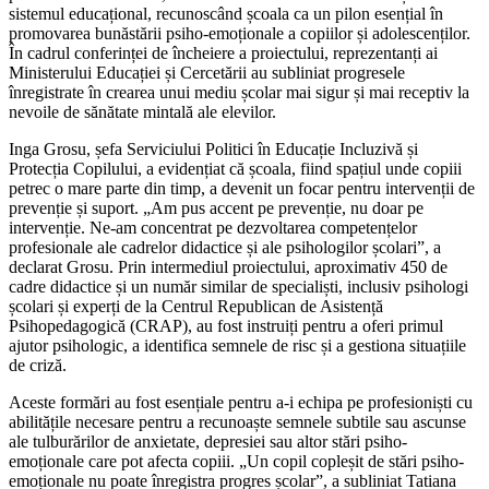
sistemul educațional, recunoscând școala ca un pilon esențial în
promovarea bunăstării psiho-emoționale a copiilor și adolescenților.
În cadrul conferinței de încheiere a proiectului, reprezentanți ai
Ministerului Educației și Cercetării au subliniat progresele
înregistrate în crearea unui mediu școlar mai sigur și mai receptiv la
nevoile de sănătate mintală ale elevilor.
Inga Grosu, șefa Serviciului Politici în Educație Incluzivă și
Protecția Copilului, a evidențiat că școala, fiind spațiul unde copiii
petrec o mare parte din timp, a devenit un focar pentru intervenții de
prevenție și suport. „Am pus accent pe prevenție, nu doar pe
intervenție. Ne-am concentrat pe dezvoltarea competențelor
profesionale ale cadrelor didactice și ale psihologilor școlari”, a
declarat Grosu. Prin intermediul proiectului, aproximativ 450 de
cadre didactice și un număr similar de specialiști, inclusiv psihologi
școlari și experți de la Centrul Republican de Asistență
Psihopedagogică (CRAP), au fost instruiți pentru a oferi primul
ajutor psihologic, a identifica semnele de risc și a gestiona situațiile
de criză.
Aceste formări au fost esențiale pentru a-i echipa pe profesioniști cu
abilitățile necesare pentru a recunoaște semnele subtile sau ascunse
ale tulburărilor de anxietate, depresiei sau altor stări psiho-
emoționale care pot afecta copiii. „Un copil copleșit de stări psiho-
emoționale nu poate înregistra progres școlar”, a subliniat Tatiana