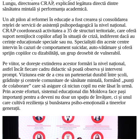
Lungu, directoarea CRAP, explicând legătura directă dintre
sănătatea mintală și performanța academică.
Un alt pilon al reformei în educație a fost crearea și consolidarea
rețelei de servicii de asistență psihopedagogică la nivel național.
CRAP coordonează activitatea a 35 de structuri teritoriale, care oferă
suport nemijlocit copiilor aflați în situații de criză, indiferent dacă au
cerințe educaționale speciale sau nu. Specialiștii din aceste centre
intervin în cazuri de comportament suicidar, auto-vătămare și oferă
sprijin copiilor cu dizabilități, un grup deosebit de vulnerabil.
Pe viitor, se dorește extinderea acestor formări la nivel național,
astfel încât fiecare cadru didactic să poată observa și interveni
prompt. Viziunea este de a crea un parteneriat durabil între școli,
grădinițe și centrele comunitare de sănătate mintală, formând „punți
de colaborare” care să asigure că niciun copil nu este lăsat în urmă.
Prin aceste eforturi, sistemul educațional din Moldova face pași
importanți pentru a deveni nu doar un spațiu de învățare, ci și unul
care cultivă reziliența și bunăstarea psiho-emoțională a tinerelor
generații.