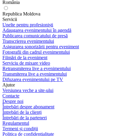
România
Republica Moldova
Servicii
Unelte pentru profesioniști
Adaugarea evenimentului în agendă
Publicarea comunicatului de presă
Transcrierea evenimentului
Asigurarea sonorizării pentru eveniment
Fotografii din cadrul evenimentului
Filmări de la eveniment
Serviciu de mixare video
Retransmiterea live a evenimentului
Transmiterea live a evenimentului
Difuzarea evenimentului pe TV
Ajutor
Versiunea veche a site-ului
Contacte
Despre noi
Întrebări despre abonament
Întrebări de la clienți
Întrebări de la parteneri
Regulamentul
Termeni și condiții
Politica de confidențialitate