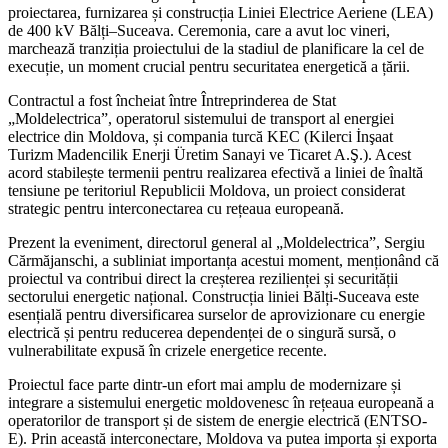
proiectarea, furnizarea și construcția Liniei Electrice Aeriene (LEA)
de 400 kV Bălți–Suceava. Ceremonia, care a avut loc vineri,
marchează tranziția proiectului de la stadiul de planificare la cel de
execuție, un moment crucial pentru securitatea energetică a țării.
Contractul a fost încheiat între Întreprinderea de Stat
„Moldelectrica”, operatorul sistemului de transport al energiei
electrice din Moldova, și compania turcă KEC (Kilerci İnşaat
Turizm Madencilik Enerji Üretim Sanayi ve Ticaret A.Ş.). Acest
acord stabilește termenii pentru realizarea efectivă a liniei de înaltă
tensiune pe teritoriul Republicii Moldova, un proiect considerat
strategic pentru interconectarea cu rețeaua europeană.
Prezent la eveniment, directorul general al „Moldelectrica”, Sergiu
Cărmăjanschi, a subliniat importanța acestui moment, menționând că
proiectul va contribui direct la creșterea rezilienței și securității
sectorului energetic național. Construcția liniei Bălți-Suceava este
esențială pentru diversificarea surselor de aprovizionare cu energie
electrică și pentru reducerea dependenței de o singură sursă, o
vulnerabilitate expusă în crizele energetice recente.
Proiectul face parte dintr-un efort mai amplu de modernizare și
integrare a sistemului energetic moldovenesc în rețeaua europeană a
operatorilor de transport și de sistem de energie electrică (ENTSO-
E). Prin această interconectare, Moldova va putea importa și exporta