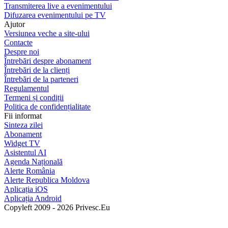
Transmiterea live a evenimentului
Difuzarea evenimentului pe TV
Ajutor
Versiunea veche a site-ului
Contacte
Despre noi
Întrebări despre abonament
Întrebări de la clienți
Întrebări de la parteneri
Regulamentul
Termeni și condiții
Politica de confidențialitate
Fii informat
Sinteza zilei
Abonament
Widget TV
Asistentul AI
Agenda Națională
Alerte România
Alerte Republica Moldova
Aplicația iOS
Aplicația Android
Copyleft 2009 - 2026 Privesc.Eu