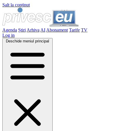
Salt la conținut
Agenda
Știri
Arhiva
AI
Abonament
Tarife
TV
Log in
Deschide meniul principal