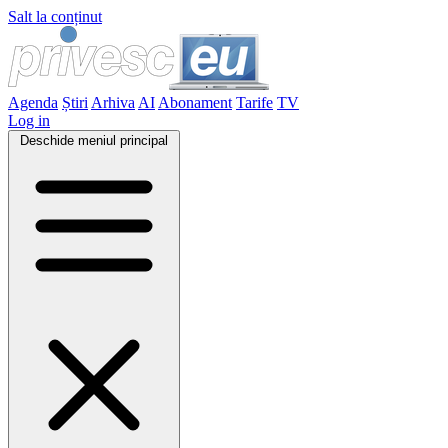
Salt la conținut
Agenda
Știri
Arhiva
AI
Abonament
Tarife
TV
Log in
Deschide meniul principal