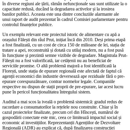
în diverse regiuni ale țării, rămân nefuncționale sau sunt utilizate la o
capacitate redusă, ducând la degradarea activelor și la irosirea
banilor publici. Aceasta este una dintre concluziile alarmante ale
unui raport de audit prezentat în cadrul Comisiei parlamentare pentru
controlul finanțelor publice.
Un exemplu relevant este proiectul istoric de alimentare cu apă a
orașului Fălești din râul Prut, inițiat încă din 2010. Deși prima etapă
a fost finalizată, cu un cost de circa 150 de milioane de lei, stația de
tratare a apei, reconstruită și dotată cu utilaj modern, nu a fost pusă
în funcțiune și prezintă semne vizibile de degradare. Magistrala Prut-
Fălești nu a fost valorificată, iar cetățenii nu au beneficiat de
serviciile promise. O altă problemă majoră a fost identificată la
Florești, unde stația de epurare regională este afectată de faptul că
agenții economici din industrie deversează ape reziduale fără o pre-
epurare corespunzătoare, contrar normelor legale. Companiile
respective nu dispun de stații proprii de pre-epurare, iar acest lucru
pune în pericol funcționalitatea întregului sistem.
Auditul a mai scos la iveală o problemă sistemică: gradul redus de
racordare a consumatorilor la rețelele nou construite. Chiar și în
cazul proiectelor finalizate, precum cel din Hîncești, numărul de
gospodării conectate este mic, ceea ce limitează impactul social și
economic al investițiilor. Reprezentanții Agențiilor de Dezvoltare
Regională (ADR) au explicat că, după finalizarea construcției