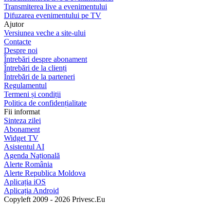
Transmiterea live a evenimentului
Difuzarea evenimentului pe TV
Ajutor
Versiunea veche a site-ului
Contacte
Despre noi
Întrebări despre abonament
Întrebări de la clienți
Întrebări de la parteneri
Regulamentul
Termeni și condiții
Politica de confidențialitate
Fii informat
Sinteza zilei
Abonament
Widget TV
Asistentul AI
Agenda Națională
Alerte România
Alerte Republica Moldova
Aplicația iOS
Aplicația Android
Copyleft 2009 - 2026 Privesc.Eu