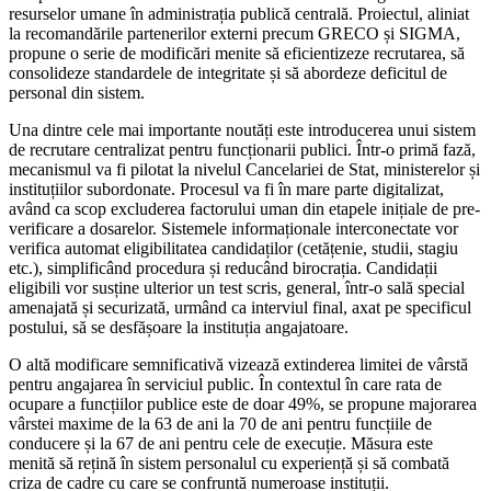
resurselor umane în administrația publică centrală. Proiectul, aliniat
la recomandările partenerilor externi precum GRECO și SIGMA,
propune o serie de modificări menite să eficientizeze recrutarea, să
consolideze standardele de integritate și să abordeze deficitul de
personal din sistem.
Una dintre cele mai importante noutăți este introducerea unui sistem
de recrutare centralizat pentru funcționarii publici. Într-o primă fază,
mecanismul va fi pilotat la nivelul Cancelariei de Stat, ministerelor și
instituțiilor subordonate. Procesul va fi în mare parte digitalizat,
având ca scop excluderea factorului uman din etapele inițiale de pre-
verificare a dosarelor. Sistemele informaționale interconectate vor
verifica automat eligibilitatea candidaților (cetățenie, studii, stagiu
etc.), simplificând procedura și reducând birocrația. Candidații
eligibili vor susține ulterior un test scris, general, într-o sală special
amenajată și securizată, urmând ca interviul final, axat pe specificul
postului, să se desfășoare la instituția angajatoare.
O altă modificare semnificativă vizează extinderea limitei de vârstă
pentru angajarea în serviciul public. În contextul în care rata de
ocupare a funcțiilor publice este de doar 49%, se propune majorarea
vârstei maxime de la 63 de ani la 70 de ani pentru funcțiile de
conducere și la 67 de ani pentru cele de execuție. Măsura este
menită să rețină în sistem personalul cu experiență și să combată
criza de cadre cu care se confruntă numeroase instituții.