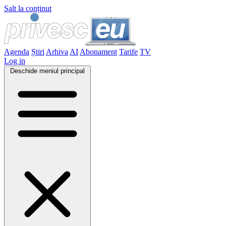
Salt la conținut
Agenda
Știri
Arhiva
AI
Abonament
Tarife
TV
Log in
Deschide meniul principal