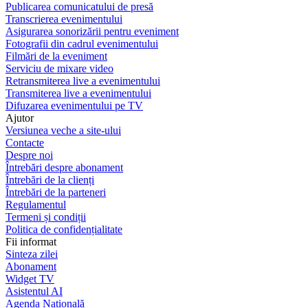
Publicarea comunicatului de presă
Transcrierea evenimentului
Asigurarea sonorizării pentru eveniment
Fotografii din cadrul evenimentului
Filmări de la eveniment
Serviciu de mixare video
Retransmiterea live a evenimentului
Transmiterea live a evenimentului
Difuzarea evenimentului pe TV
Ajutor
Versiunea veche a site-ului
Contacte
Despre noi
Întrebări despre abonament
Întrebări de la clienți
Întrebări de la parteneri
Regulamentul
Termeni și condiții
Politica de confidențialitate
Fii informat
Sinteza zilei
Abonament
Widget TV
Asistentul AI
Agenda Națională