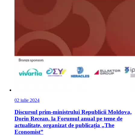
02 iulie 2024
Discursul prim-ministrului Republicii Moldova,
Dorin Recean, la Forumul anual pe teme de
actualitate, organizat de publicația „The
Economist”