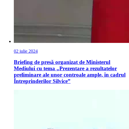
02 iulie 2024
Briefing de presă organizat de Ministerul
Mediului cu tema „Prezentare a rezultatelor
preliminare ale unor controale ample, în cadrul
Întreprinderilor Silvice”