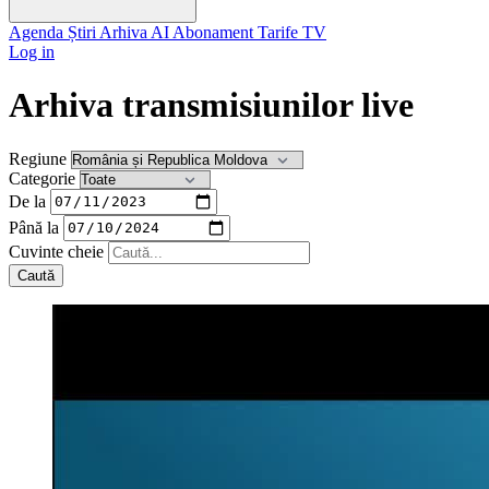
Agenda
Știri
Arhiva
AI
Abonament
Tarife
TV
Log in
Arhiva transmisiunilor live
Regiune
Categorie
De la
Până la
Cuvinte cheie
Caută