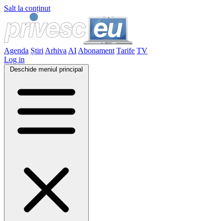
Salt la conținut
Agenda
Știri
Arhiva
AI
Abonament
Tarife
TV
Log in
Deschide meniul principal