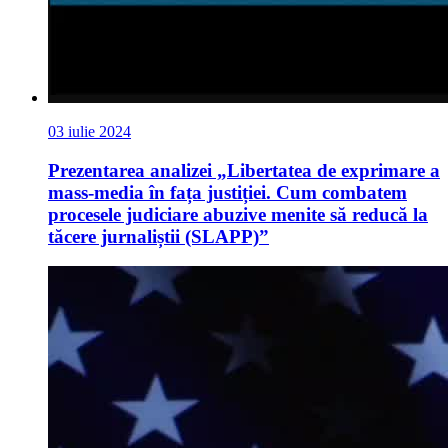
03 iulie 2024
Prezentarea analizei „Libertatea de exprimare a
mass-media în fața justiției. Cum combatem
procesele judiciare abuzive menite să reducă la
tăcere jurnaliștii (SLAPP)”