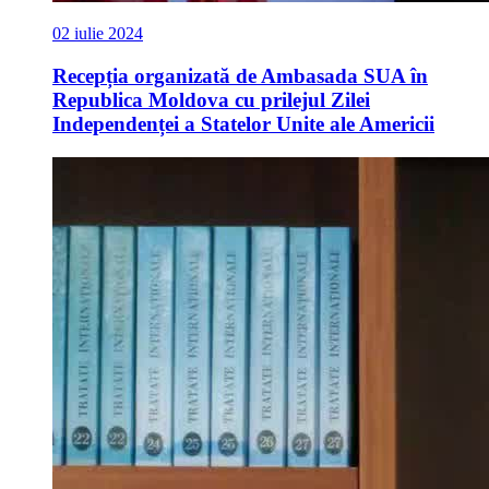
02 iulie 2024
Recepția organizată de Ambasada SUA în
Republica Moldova cu prilejul Zilei
Independenței a Statelor Unite ale Americii