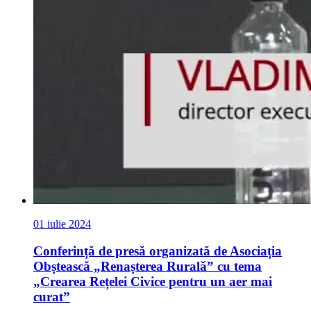
01 iulie 2024
Conferință de presă organizată de Asociația
Obștească „Renașterea Rurală” cu tema
„Crearea Rețelei Civice pentru un aer mai
curat”