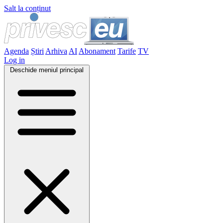
Salt la conținut
Agenda
Știri
Arhiva
AI
Abonament
Tarife
TV
Log in
Deschide meniul principal