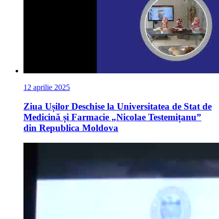
12 aprilie 2025
Ziua Ușilor Deschise la Universitatea de Stat de
Medicină și Farmacie „Nicolae Testemițanu”
din Republica Moldova