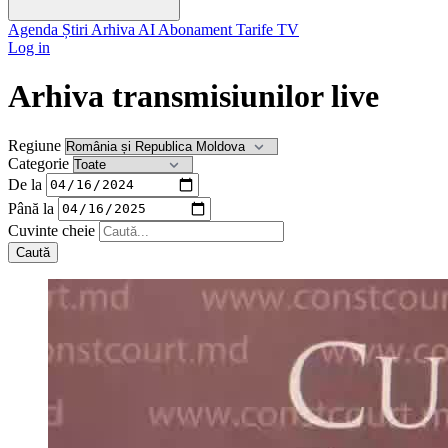
Agenda
Știri
Arhiva
AI
Abonament
Tarife
TV
Log in
Arhiva transmisiunilor live
Regiune
Categorie
De la
Până la
Cuvinte cheie
Caută