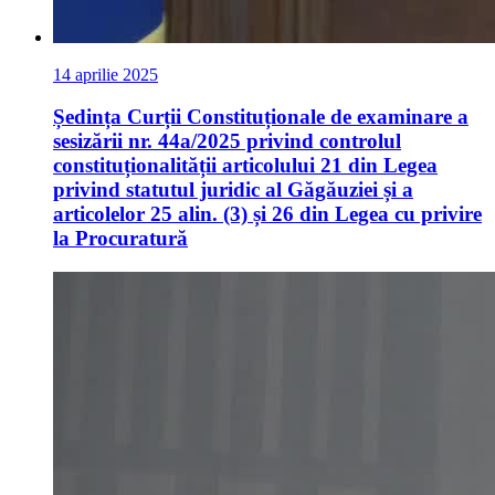
14 aprilie 2025
Ședința Curții Constituționale de examinare a
sesizării nr. 44a/2025 privind controlul
constituționalității articolului 21 din Legea
privind statutul juridic al Găgăuziei și a
articolelor 25 alin. (3) și 26 din Legea cu privire
la Procuratură