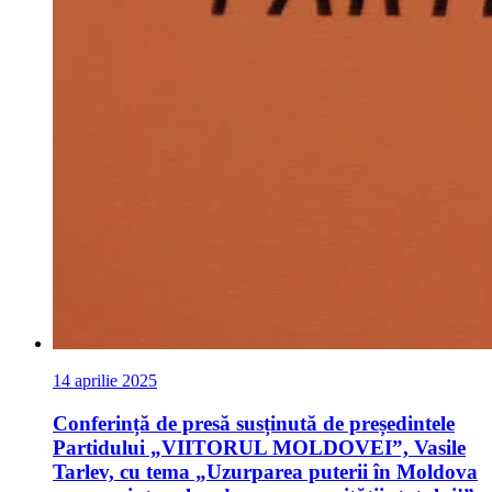
14 aprilie 2025
Conferință de presă susținută de președintele
Partidului „VIITORUL MOLDOVEI”, Vasile
Tarlev, cu tema „Uzurparea puterii în Moldova