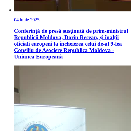
04 iunie 2025
Conferință de presă susținută de prim-ministrul
Republicii Moldova, Dorin Recean, și înalții
oficiali europeni la încheierea celui de-al 9-lea
Consiliu de Asociere Republica Moldova -
Uniunea Europeană