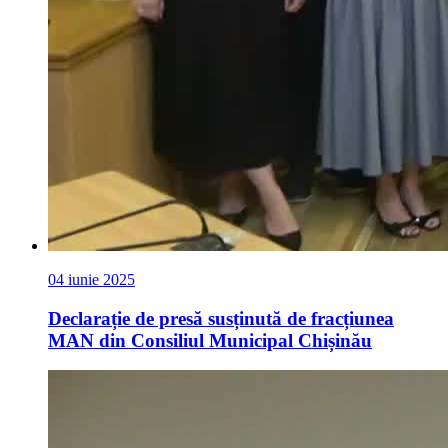
04 iunie 2025
Declarație de presă susținută de fracțiunea
MAN din Consiliul Municipal Chișinău