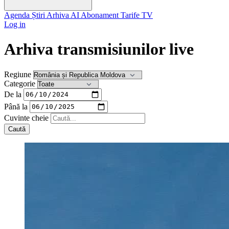
Agenda
Știri
Arhiva
AI
Abonament
Tarife
TV
Log in
Arhiva transmisiunilor live
Regiune
Categorie
De la
Până la
Cuvinte cheie
Caută