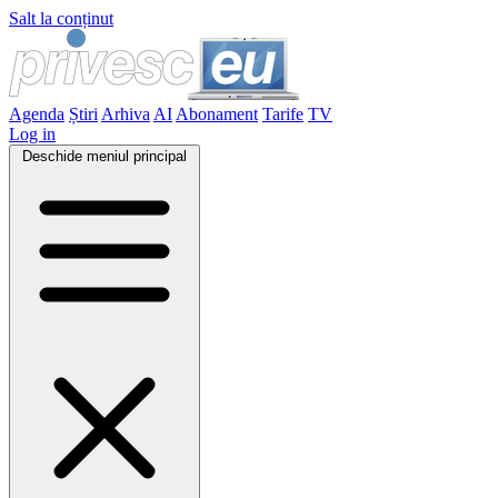
Salt la conținut
Agenda
Știri
Arhiva
AI
Abonament
Tarife
TV
Log in
Deschide meniul principal