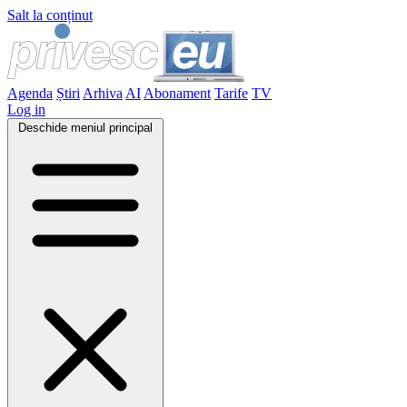
Salt la conținut
Agenda
Știri
Arhiva
AI
Abonament
Tarife
TV
Log in
Deschide meniul principal