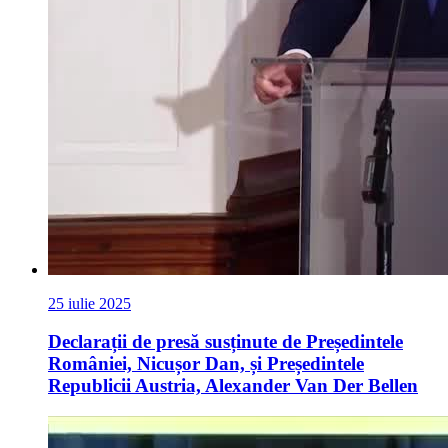
25 iulie 2025
Declarații de presă susținute de Președintele
României, Nicușor Dan, și Președintele
Republicii Austria, Alexander Van Der Bellen