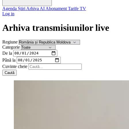
Agenda
Știri
Arhiva
AI
Abonament
Tarife
TV
Log in
Arhiva transmisiunilor live
Regiune
Categorie
De la
Până la
Cuvinte cheie
Caută