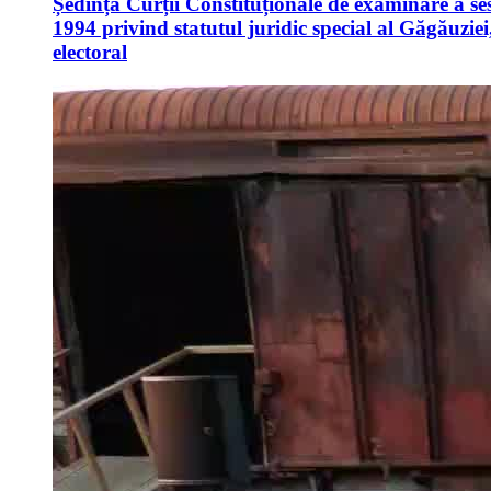
Ședința Curții Constituționale de examinare a ses
1994 privind statutul juridic special al Găgăuziei
electoral