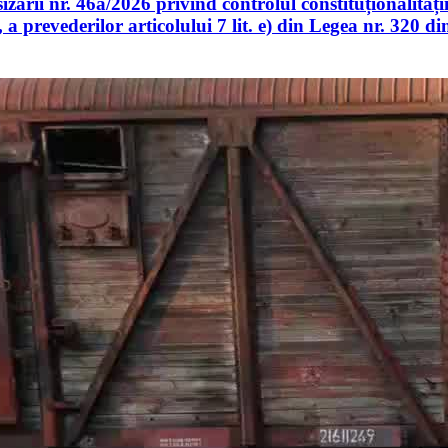
izării nr. 46a/2026 privind controlul constituționalităț
, a prevederilor articolului 7 lit. e) din Legea nr. 320