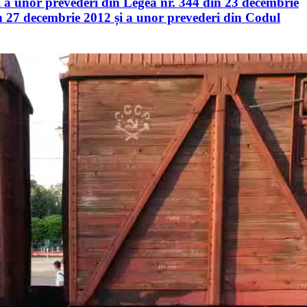
ii a unor prevederi din Legea nr. 344 din 23 decembrie
 din 27 decembrie 2012 și a unor prevederi din Codul