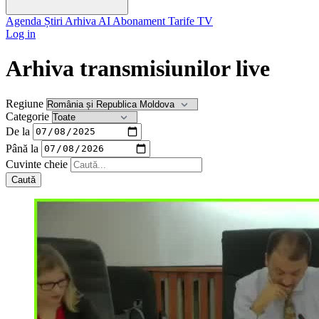
Agenda
Știri
Arhiva
AI
Abonament
Tarife
TV
Log in
Arhiva transmisiunilor live
Regiune
Categorie
De la
Până la
Cuvinte cheie
Caută