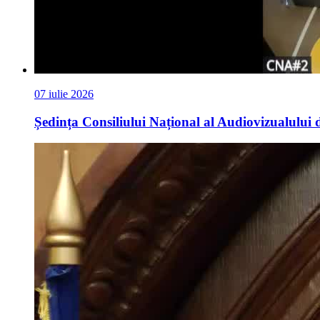
07 iulie 2026
Ședința Consiliului Național al Audiovizualului d