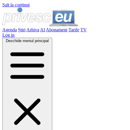
Salt la conținut
Agenda
Știri
Arhiva
AI
Abonament
Tarife
TV
Log in
Deschide meniul principal