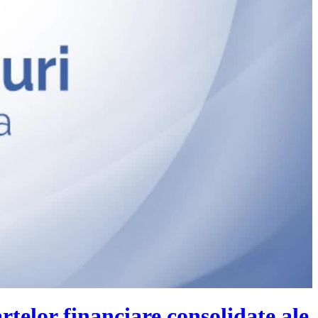
telor financiare consolidate ale