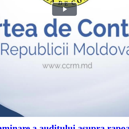
Play
Video
aminare a auditului asupra rapoar