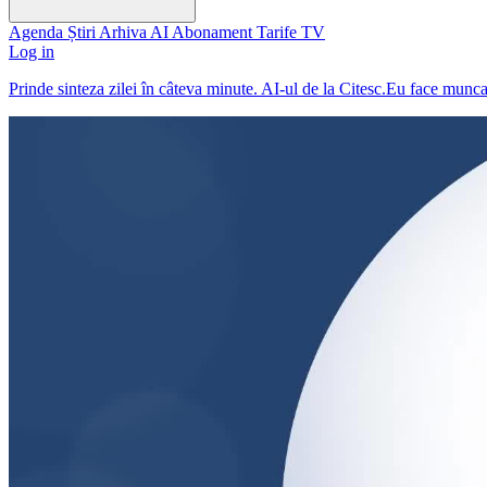
Agenda
Știri
Arhiva
AI
Abonament
Tarife
TV
Log in
Prinde sinteza zilei în câteva minute. AI-ul de la Citesc.Eu face munc