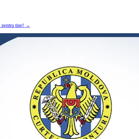
a pentru tine!
→