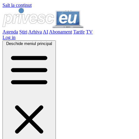
Salt la conținut
Agenda
Știri
Arhiva
AI
Abonament
Tarife
TV
Log in
Deschide meniul principal