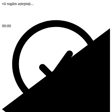
vă rugăm așteptați...
00:00