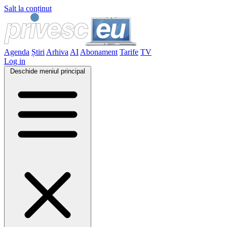
Salt la conținut
Agenda
Știri
Arhiva
AI
Abonament
Tarife
TV
Log in
Deschide meniul principal