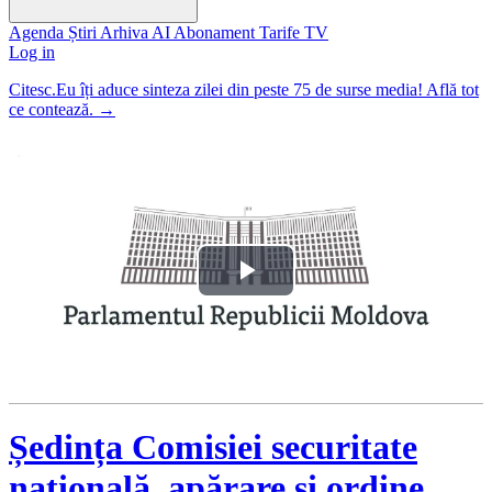
Agenda
Știri
Arhiva
AI
Abonament
Tarife
TV
Log in
Citesc.Eu îți aduce sinteza zilei din peste 75 de surse media! Află tot
ce contează.
→
Play
Video
Ședința Comisiei securitate
națională, apărare și ordine