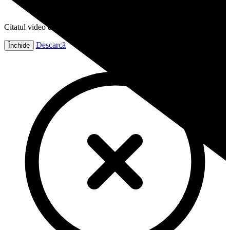
Citatul video este gata!
Descarcă
Închide