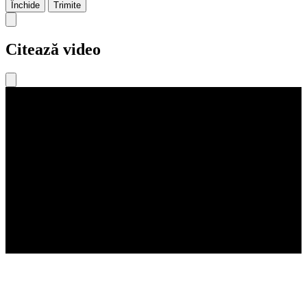
Închide
Trimite
Citează video