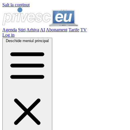
Salt la conținut
Agenda
Știri
Arhiva
AI
Abonament
Tarife
TV
Log in
Deschide meniul principal