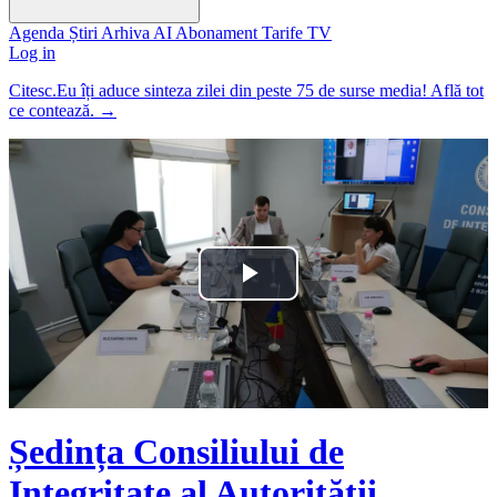
Agenda
Știri
Arhiva
AI
Abonament
Tarife
TV
Log in
Citesc.Eu îți aduce sinteza zilei din peste 75 de surse media! Află tot
ce contează.
→
Play
Video
Ședința Consiliului de
Integritate al Autorității