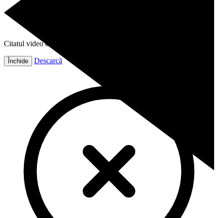
Citatul video este gata!
Descarcă
Închide