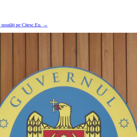
e noutăți pe Citesc.Eu.
→