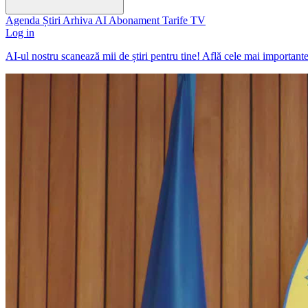
Agenda
Știri
Arhiva
AI
Abonament
Tarife
TV
Log in
AI-ul nostru scanează mii de știri pentru tine! Află cele mai important