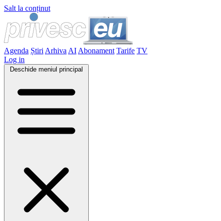
Salt la conținut
Agenda
Știri
Arhiva
AI
Abonament
Tarife
TV
Log in
Deschide meniul principal