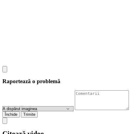
Raportează o problemă
Închide
Trimite
Citează video