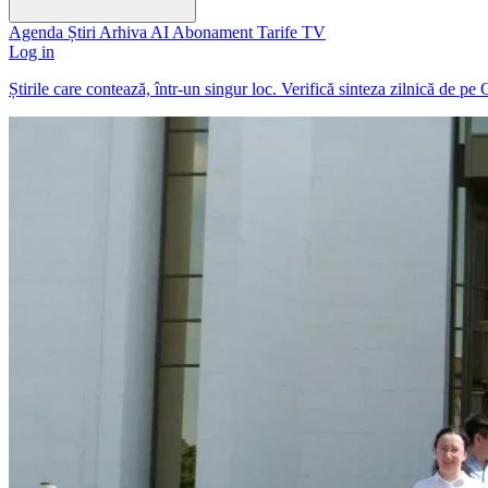
Agenda
Știri
Arhiva
AI
Abonament
Tarife
TV
Log in
Știrile care contează, într-un singur loc. Verifică sinteza zilnică de pe