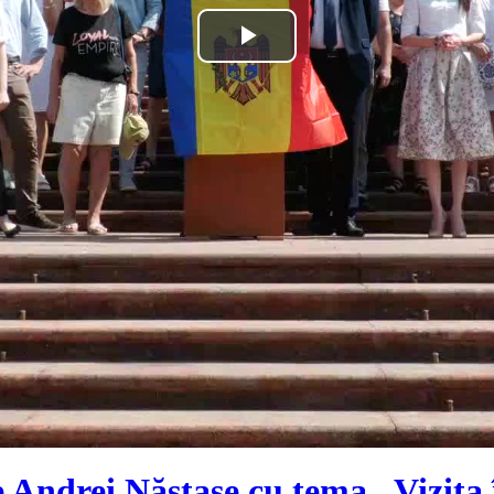
Play
Video
 Andrei Năstase cu tema „Vizita î