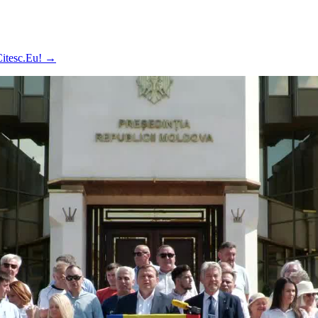
 Citesc.Eu!
→