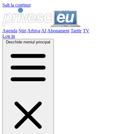
Salt la conținut
Agenda
Știri
Arhiva
AI
Abonament
Tarife
TV
Log in
Deschide meniul principal