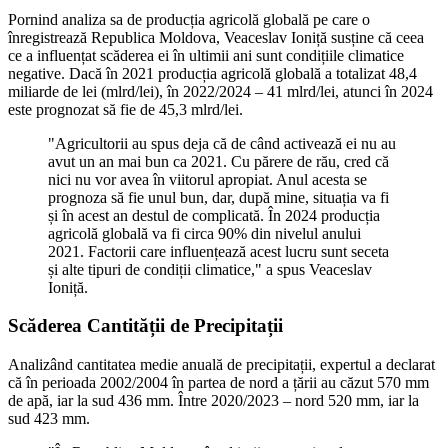
Pornind analiza sa de producția agricolă globală pe care o
înregistrează Republica Moldova, Veaceslav Ioniță susține că ceea
ce a influențat scăderea ei în ultimii ani sunt condițiile climatice
negative. Dacă în 2021 producția agricolă globală a totalizat 48,4
miliarde de lei (mlrd/lei), în 2022/2024 – 41 mlrd/lei, atunci în 2024
este prognozat să fie de 45,3 mlrd/lei.
"Agricultorii au spus deja că de când activează ei nu au
avut un an mai bun ca 2021. Cu părere de rău, cred că
nici nu vor avea în viitorul apropiat. Anul acesta se
prognoza să fie unul bun, dar, după mine, situația va fi
și în acest an destul de complicată. În 2024 producția
agricolă globală va fi circa 90% din nivelul anului
2021. Factorii care influențează acest lucru sunt seceta
și alte tipuri de condiții climatice," a spus Veaceslav
Ioniță.
Scăderea Cantității de Precipitații
Analizând cantitatea medie anuală de precipitații, expertul a declarat
că în perioada 2002/2004 în partea de nord a țării au căzut 570 mm
de apă, iar la sud 436 mm. Între 2020/2023 – nord 520 mm, iar la
sud 423 mm.