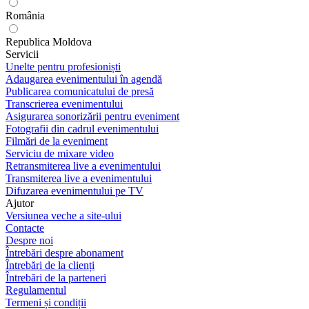
România
Republica Moldova
Servicii
Unelte pentru profesioniști
Adaugarea evenimentului în agendă
Publicarea comunicatului de presă
Transcrierea evenimentului
Asigurarea sonorizării pentru eveniment
Fotografii din cadrul evenimentului
Filmări de la eveniment
Serviciu de mixare video
Retransmiterea live a evenimentului
Transmiterea live a evenimentului
Difuzarea evenimentului pe TV
Ajutor
Versiunea veche a site-ului
Contacte
Despre noi
Întrebări despre abonament
Întrebări de la clienți
Întrebări de la parteneri
Regulamentul
Termeni și condiții