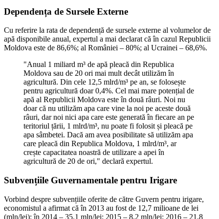
Dependența de Sursele Externe
Cu referire la rata de dependență de sursele externe al volumelor de
apă disponibile anual, expertul a mai declarat că în cazul Republicii
Moldova este de 86,6%; al României – 80%; al Ucrainei – 68,6%.
"Anual 1 miliard m³ de apă pleacă din Republica
Moldova sau de 20 ori mai mult decât utilizăm în
agricultură. Din cele 12,5 mlrd/m³ pe an, se folosește
pentru agricultură doar 0,4%. Cel mai mare potențial de
apă al Republicii Moldova este în două râuri. Noi nu
doar că nu utilizăm apa care vine la noi pe aceste două
râuri, dar noi nici apa care este generată în fiecare an pe
teritoriul țării, 1 mlrd/m³, nu poate fi folosit și pleacă pe
apa sâmbetei. Dacă am avea posibilitate să utilizăm apa
care pleacă din Republica Moldova, 1 mlrd/m³, ar
crește capacitatea noastră de utilizare a apei în
agricultură de 20 de ori," declară expertul.
Subvențiile Guvernamentale pentru Irigare
Vorbind despre subvențiile oferite de către Guvern pentru irigare,
economistul a afirmat că în 2013 au fost de 12,7 milioane de lei
(mln/lei); în 2014 – 35,1 mln/lei; 2015 – 8,2 mln/lei; 2016 – 21,8