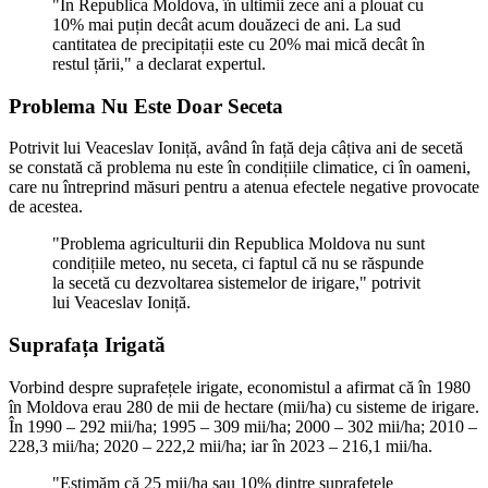
"În Republica Moldova, în ultimii zece ani a plouat cu
10% mai puțin decât acum douăzeci de ani. La sud
cantitatea de precipitații este cu 20% mai mică decât în
restul țării," a declarat expertul.
Problema Nu Este Doar Seceta
Potrivit lui Veaceslav Ioniță, având în față deja câțiva ani de secetă
se constată că problema nu este în condițiile climatice, ci în oameni,
care nu întreprind măsuri pentru a atenua efectele negative provocate
de acestea.
"Problema agriculturii din Republica Moldova nu sunt
condițiile meteo, nu seceta, ci faptul că nu se răspunde
la secetă cu dezvoltarea sistemelor de irigare," potrivit
lui Veaceslav Ioniță.
Suprafața Irigată
Vorbind despre suprafețele irigate, economistul a afirmat că în 1980
în Moldova erau 280 de mii de hectare (mii/ha) cu sisteme de irigare.
În 1990 – 292 mii/ha; 1995 – 309 mii/ha; 2000 – 302 mii/ha; 2010 –
228,3 mii/ha; 2020 – 222,2 mii/ha; iar în 2023 – 216,1 mii/ha.
"Estimăm că 25 mii/ha sau 10% dintre suprafețele