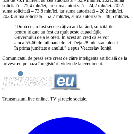
fost de 70,1 mln/lei, iar cea autorizată – 32,9 mln/lei. 2021: suma
solicitată – 75,4 mln/lei, iar suma autorizată – 24,2 mln/lei. 2022:
suma solicitată – 73,8 mln/lei, iar suma autorizată – 20,2 mln/lei.
2023: suma solicitată – 52,7 mln/lei, suma autorizată – 48,5 mln/lei.
"După ce au fost secete câțiva ani la rând, solicitările
pentru irigare au fost cu mult peste capacitățile
Guvernului de a le oferi. În acest an cred că se vor
aloca 55-60 de milioane de lei. Deja 28 mln s-au alocat
în prima jumătate a anului," a spus Veaceslav Ioniță.
Comunicatul de presă este creat de către inteligența artificială de la
privesc.eu pe baza înregistrării video de la eveniment.
Transmisiuni live online, TV și rețele sociale.