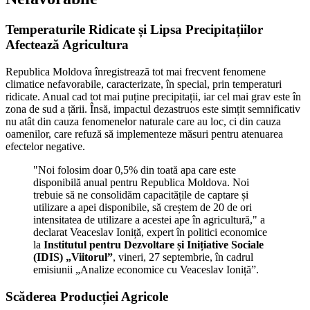
Temperaturile Ridicate și Lipsa Precipitațiilor
Afectează Agricultura
Republica Moldova înregistrează tot mai frecvent fenomene
climatice nefavorabile, caracterizate, în special, prin temperaturi
ridicate. Anual cad tot mai puține precipitații, iar cel mai grav este în
zona de sud a țării. Însă, impactul dezastruos este simțit semnificativ
nu atât din cauza fenomenelor naturale care au loc, ci din cauza
oamenilor, care refuză să implementeze măsuri pentru atenuarea
efectelor negative.
"Noi folosim doar 0,5% din toată apa care este
disponibilă anual pentru Republica Moldova. Noi
trebuie să ne consolidăm capacitățile de captare și
utilizare a apei disponibile, să creștem de 20 de ori
intensitatea de utilizare a acestei ape în agricultură," a
declarat Veaceslav Ioniță, expert în politici economice
la
Institutul pentru Dezvoltare și Inițiative Sociale
(IDIS) „Viitorul”
, vineri, 27 septembrie, în cadrul
emisiunii „Analize economice cu Veaceslav Ioniță”.
Scăderea Producției Agricole