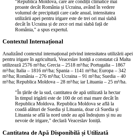
"Republica Moldova, care are condiții climatice mai
proaste decât România și Ucraina, având în vedere
volumul de precipitații care cade anual, intensitatea
utilizării apei pentru irigare este de trei ori mai slabă
decât în Ucraina și de zece ori mai slabă față de
România," a spus expertul.
Contextul Internațional
Analizând contextul internațional privind intensitatea utilizării apei
pentru irigare în agricultură, Veaceslav Ioniță a constatat că Malta
utilizează 2576 m³/ha; Grecia – 2518 m³/ha; Portugalia – 1867
m³/ha; Italia – 1816 m³/ha; Spania – 1141 m³/ha; Europa – 342
m³/ha; România – 276 m³/ha; Ucraina – 91 m³/ha; Suedia – 40
m³/ha; Republica Moldova – 28 m³/ha; iar Lituania – 25 m³/ha.
"În țările de la sud, cantitatea de apă utilizată la hectar
în timpul irigării este de 100 de ori mai mare decât în
Republica Moldova. Republica Moldova se află la
coadă alături de Suedia și Lituania, doar că Suedia și
Lituania se află la nord unde au apă îndeajuns și nu au
nevoie de irigare," declară Veaceslav Ioniță.
Cantitatea de Apă Disponibilă și Utilizată