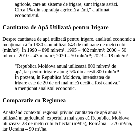
agricole, care au sisteme de irigare, sunt irigate astăzi.
Circa 1% din suprafața agricolă a țării," a afirmat
economistul.
Cantitatea de Apă Utilizată pentru Irigare
Despre cantitatea de apă utilizată pentru irigare, analistul economic a
menționat că în 1980 s-au utilizat 643 de milioane de metri cubi
(mln/m³). În 1990 – 898 mln/m³; 1995 – 402 mln/m³; 2000 – 50
mln/m³; 2010 – 43 mln/m³; 2020 – 50 mln/m³; 2023 – 18 mln/m³.
"Republica Moldova anual utilizează 800 mln/m³ de
apă, iar pentru irigare ajung 5% din acești 800 mln/m³.
În prezent, în Republica Moldova, intensitatea de
irigare este de 20 de ori mai mică decât a fost cândva,"
a menționat analistul economic.
Comparativ cu Regiunea
Analizând contextul regional privind cantitatea de apă anuală
utilizată în agricultură, expertul a mai spus că Republica Moldova
utilizează 28 de metri cubi la hectar (m³/ha), România – 276 m³/ha,
iar Ucraina – 90 m³/ha.