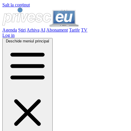
Salt la conținut
Agenda
Știri
Arhiva
AI
Abonament
Tarife
TV
Log in
Deschide meniul principal