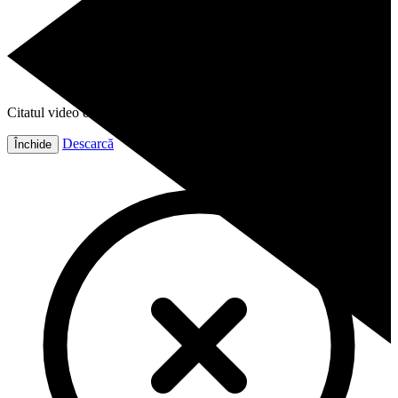
Citatul video este gata!
Descarcă
Închide