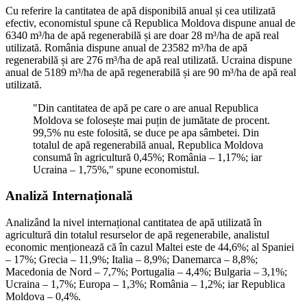
Cu referire la cantitatea de apă disponibilă anual și cea utilizată
efectiv, economistul spune că Republica Moldova dispune anual de
6340 m³/ha de apă regenerabilă și are doar 28 m³/ha de apă real
utilizată. România dispune anual de 23582 m³/ha de apă
regenerabilă și are 276 m³/ha de apă real utilizată. Ucraina dispune
anual de 5189 m³/ha de apă regenerabilă și are 90 m³/ha de apă real
utilizată.
"Din cantitatea de apă pe care o are anual Republica
Moldova se folosește mai puțin de jumătate de procent.
99,5% nu este folosită, se duce pe apa sâmbetei. Din
totalul de apă regenerabilă anual, Republica Moldova
consumă în agricultură 0,45%; România – 1,17%; iar
Ucraina – 1,75%," spune economistul.
Analiză Internațională
Analizând la nivel internațional cantitatea de apă utilizată în
agricultură din totalul resurselor de apă regenerabile, analistul
economic menționează că în cazul Maltei este de 44,6%; al Spaniei
– 17%; Grecia – 11,9%; Italia – 8,9%; Danemarca – 8,8%;
Macedonia de Nord – 7,7%; Portugalia – 4,4%; Bulgaria – 3,1%;
Ucraina – 1,7%; Europa – 1,3%; România – 1,2%; iar Republica
Moldova – 0,4%.