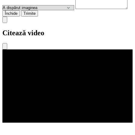
Închide
Trimite
Citează video