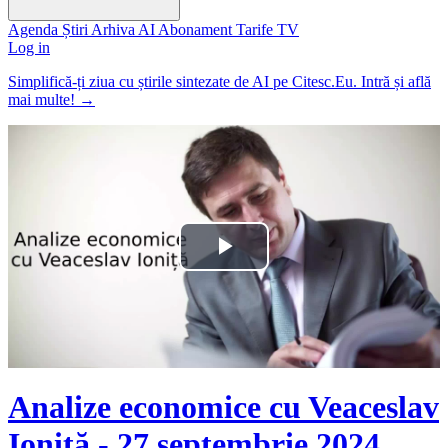
Agenda
Știri
Arhiva
AI
Abonament
Tarife
TV
Log in
Simplifică-ți ziua cu știrile sintezate de AI pe Citesc.Eu. Intră și află
mai multe!
→
Play
Video
Analize economice cu Veaceslav
Ioniță - 27 septembrie 2024.