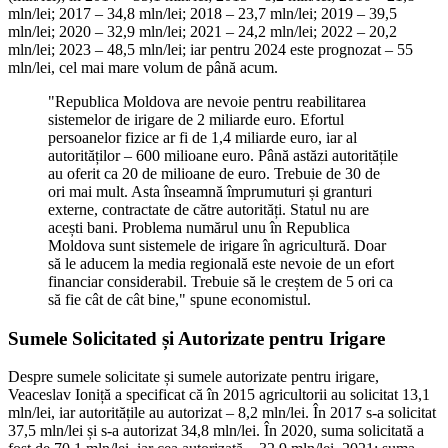
mln/lei; 2017 – 34,8 mln/lei; 2018 – 23,7 mln/lei; 2019 – 39,5
mln/lei; 2020 – 32,9 mln/lei; 2021 – 24,2 mln/lei; 2022 – 20,2
mln/lei; 2023 – 48,5 mln/lei; iar pentru 2024 este prognozat – 55
mln/lei, cel mai mare volum de până acum.
"Republica Moldova are nevoie pentru reabilitarea
sistemelor de irigare de 2 miliarde euro. Efortul
persoanelor fizice ar fi de 1,4 miliarde euro, iar al
autorităților – 600 milioane euro. Până astăzi autoritățile
au oferit ca 20 de milioane de euro. Trebuie de 30 de
ori mai mult. Asta înseamnă împrumuturi și granturi
externe, contractate de către autorități. Statul nu are
acești bani. Problema numărul unu în Republica
Moldova sunt sistemele de irigare în agricultură. Doar
să le aducem la media regională este nevoie de un efort
financiar considerabil. Trebuie să le creștem de 5 ori ca
să fie cât de cât bine," spune economistul.
Sumele Solicitated și Autorizate pentru Irigare
Despre sumele solicitate și sumele autorizate pentru irigare,
Veaceslav Ioniță a specificat că în 2015 agricultorii au solicitat 13,1
mln/lei, iar autoritățile au autorizat – 8,2 mln/lei. În 2017 s-a solicitat
37,5 mln/lei și s-a autorizat 34,8 mln/lei. În 2020, suma solicitată a