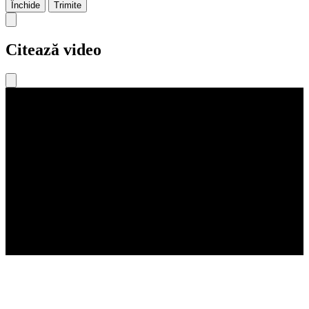
Închide
Trimite
Citează video