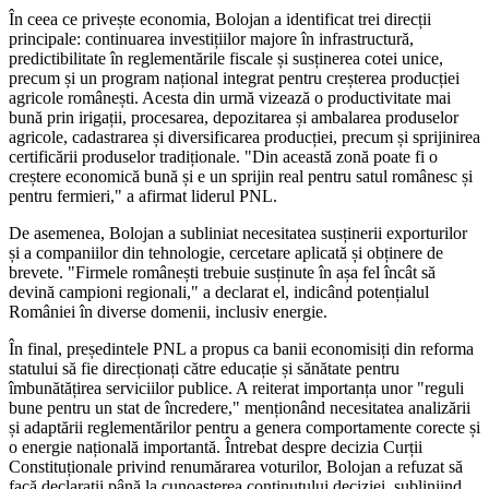
În ceea ce privește economia, Bolojan a identificat trei direcții
principale: continuarea investițiilor majore în infrastructură,
predictibilitate în reglementările fiscale și susținerea cotei unice,
precum și un program național integrat pentru creșterea producției
agricole românești. Acesta din urmă vizează o productivitate mai
bună prin irigații, procesarea, depozitarea și ambalarea produselor
agricole, cadastrarea și diversificarea producției, precum și sprijinirea
certificării produselor tradiționale. "Din această zonă poate fi o
creștere economică bună și e un sprijin real pentru satul românesc și
pentru fermieri," a afirmat liderul PNL.
De asemenea, Bolojan a subliniat necesitatea susținerii exporturilor
și a companiilor din tehnologie, cercetare aplicată și obținere de
brevete. "Firmele românești trebuie susținute în așa fel încât să
devină campioni regionali," a declarat el, indicând potențialul
României în diverse domenii, inclusiv energie.
În final, președintele PNL a propus ca banii economisiți din reforma
statului să fie direcționați către educație și sănătate pentru
îmbunătățirea serviciilor publice. A reiterat importanța unor "reguli
bune pentru un stat de încredere," menționând necesitatea analizării
și adaptării reglementărilor pentru a genera comportamente corecte și
o energie națională importantă. Întrebat despre decizia Curții
Constituționale privind renumărarea voturilor, Bolojan a refuzat să
facă declarații până la cunoașterea conținutului deciziei, subliniind