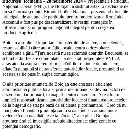
București, România – 28 noiembrie 2024
– Președintele Partidului
Național Liberal (PNL), Ilie Bolojan, a susținut astăzi o declarație de
presă în urma ședinței Biroului Politic Național, prezentând direcțiile
principale de acțiune ale partidului pentru modernizarea României.
Accentul a fost pus pe descentralizare, investiții strategice în
infrastructură și un program național integrat pentru creșterea
producției agricole.
Bolojan a subliniat importanța transferului de active, competențe și
responsabilități către autoritățile locale pentru o dezvoltare
echilibrată a țării. "Țara noastră nu se schimbă doar din București, se
schimbă din fiecare comunitate," a declarat președintele PNL. A
atras atenția asupra terenurilor și clădirilor deținute de ministere,
aflate în paragină și netransferate autorităților locale, propunând ca
acestea să fie puse în slujba comunităților.
O altă prioritate anunțată de Bolojan este creșterea eficienței
administrației publice locale, primăriile urmând să devină factori de
dezvoltare, iar primarii, manageri pentru dezvoltare. Acest lucru
implică responsabilizarea autorităților locale și finanțarea proiectelor
de la bugetul de stat pe bază de eficiență și cofinanțare. "Cred că nu
mai putem finanța o grădiniță sau o școală într-o comună unde
vedem că rata natalității este la pământ," a explicat Bolojan,
argumentând că investițiile trebuie direcționate către zonele cu
potențial demografic.