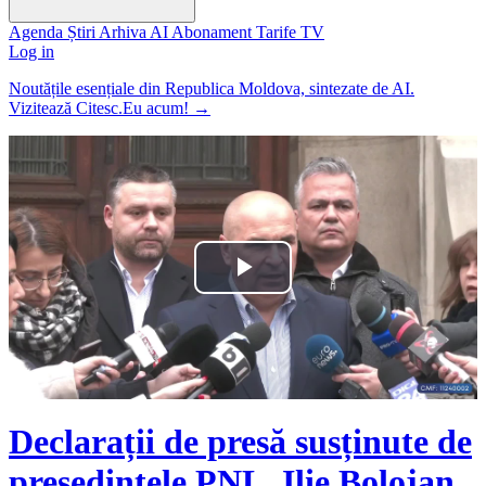
Agenda
Știri
Arhiva
AI
Abonament
Tarife
TV
Log in
Noutățile esențiale din Republica Moldova, sintezate de AI.
Vizitează Citesc.Eu acum!
→
Play
Video
Declarații de presă susținute de
președintele PNL, Ilie Bolojan,