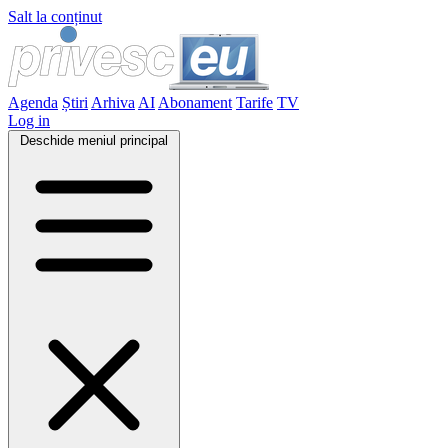
Salt la conținut
Agenda
Știri
Arhiva
AI
Abonament
Tarife
TV
Log in
Deschide meniul principal