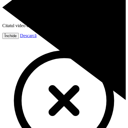
Citatul video este gata!
Descarcă
Închide