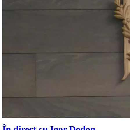
În direct cu Igor Dodon