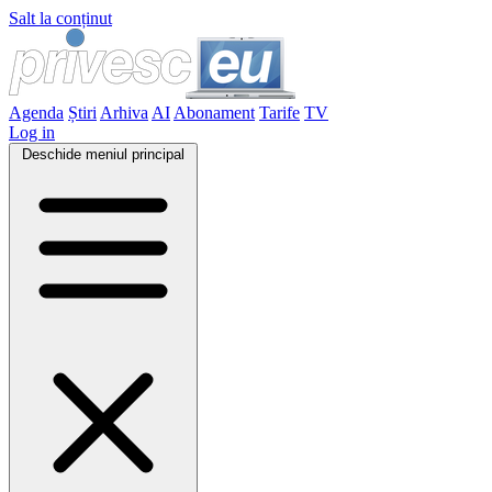
Salt la conținut
Agenda
Știri
Arhiva
AI
Abonament
Tarife
TV
Log in
Deschide meniul principal