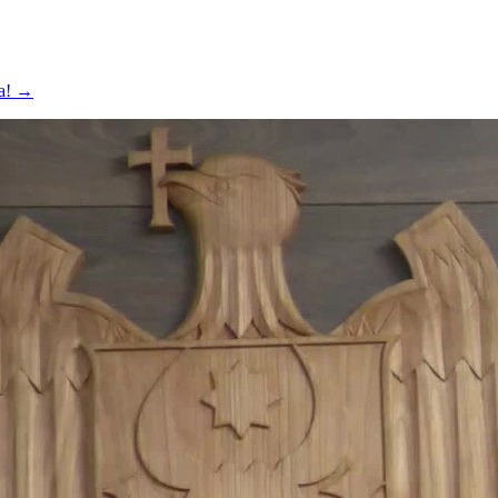
va!
→