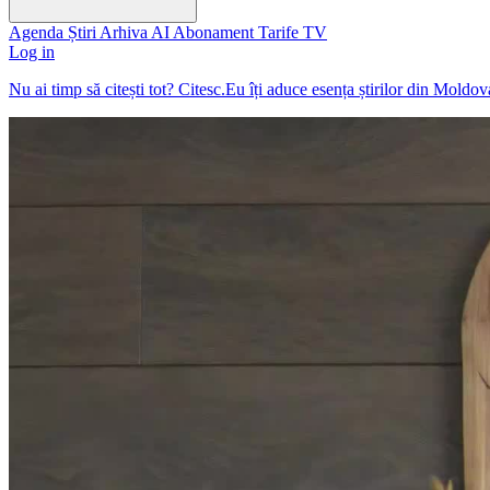
Agenda
Știri
Arhiva
AI
Abonament
Tarife
TV
Log in
Nu ai timp să citești tot? Citesc.Eu îți aduce esența știrilor din Moldo