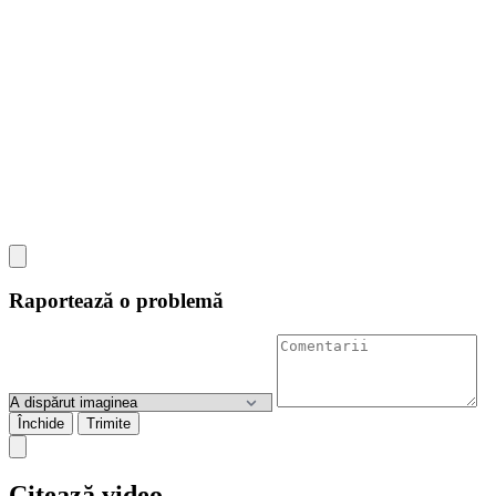
Raportează o problemă
Închide
Trimite
Citează video