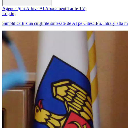
Agenda
Știri
Arhiva
AI
Abonament
Tarife
TV
Log in
Simplifică-ți ziua cu știrile sintezate de AI pe Citesc.Eu. Intră și află 