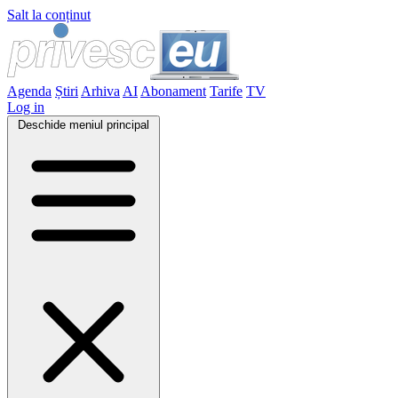
Salt la conținut
Agenda
Știri
Arhiva
AI
Abonament
Tarife
TV
Log in
Deschide meniul principal