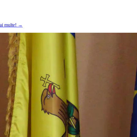
mai multe!
→