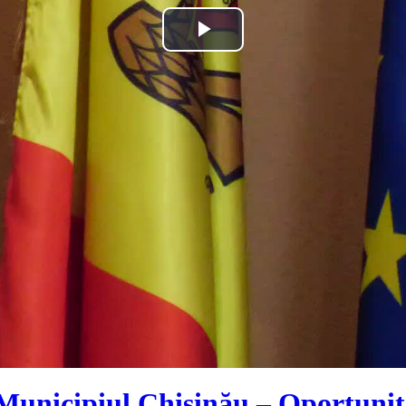
Play
Video
Municipiul Chișinău – Oportunită