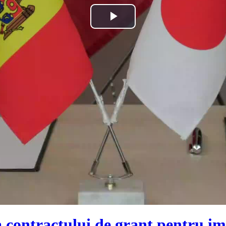
Play
Video
 contractului de grant pentru i