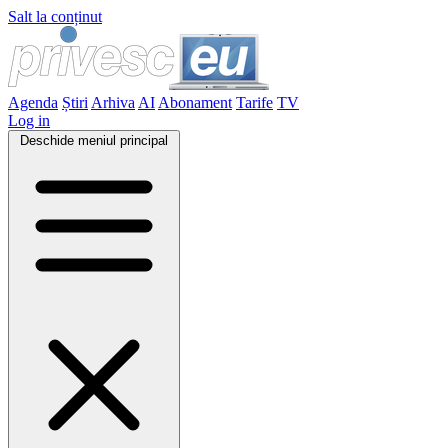
Salt la conținut
Agenda
Știri
Arhiva
AI
Abonament
Tarife
TV
Log in
Deschide meniul principal