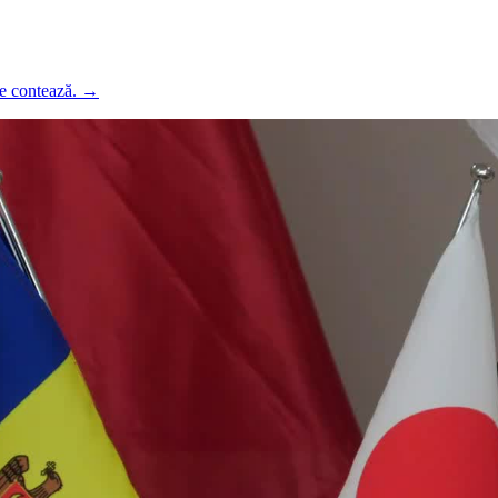
ce contează.
→