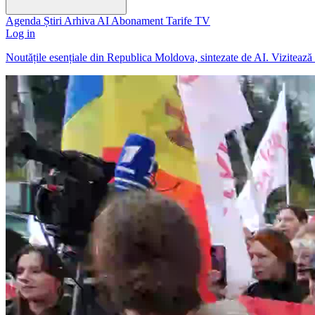
Agenda
Știri
Arhiva
AI
Abonament
Tarife
TV
Log in
Noutățile esențiale din Republica Moldova, sintezate de AI. Viziteaz