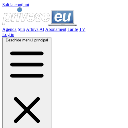
Salt la conținut
Agenda
Știri
Arhiva
AI
Abonament
Tarife
TV
Log in
Deschide meniul principal