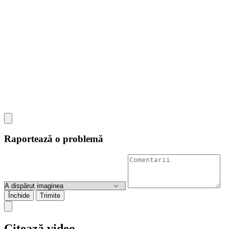
Raportează o problemă
Închide
Trimite
Citează video