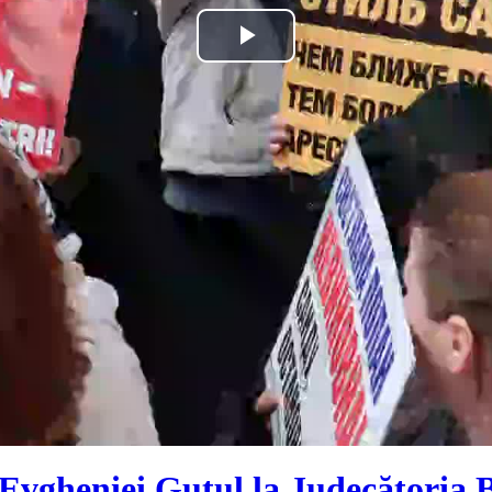
Play
Video
a Evgheniei Guțul la Judecătoria 