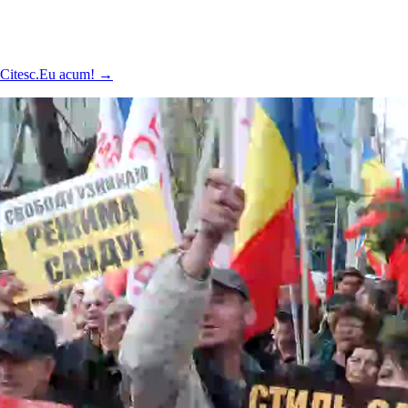
ă Citesc.Eu acum!
→