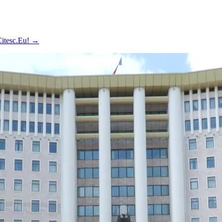
 Citesc.Eu!
→