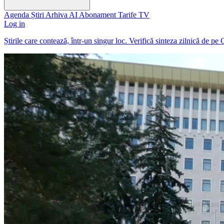
Agenda
Știri
Arhiva
AI
Abonament
Tarife
TV
Log in
Știrile care contează, într-un singur loc. Verifică sinteza zilnică de pe