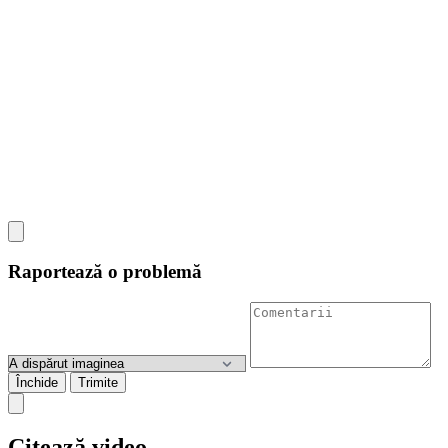
Raportează o problemă
Închide
Trimite
Citează video