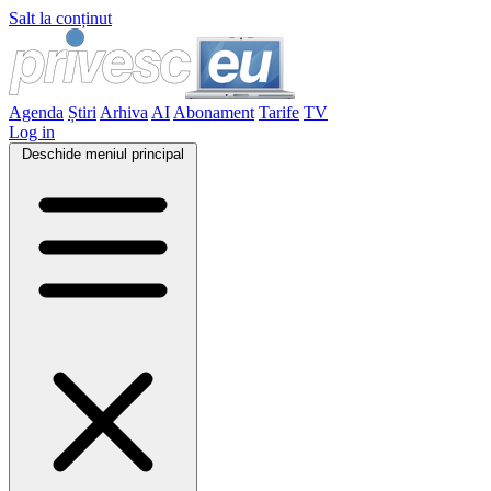
Salt la conținut
Agenda
Știri
Arhiva
AI
Abonament
Tarife
TV
Log in
Deschide meniul principal