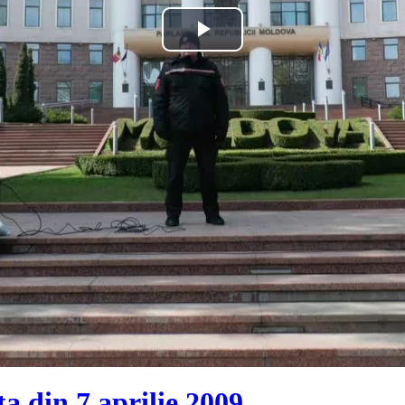
Play
Video
a din 7 aprilie 2009