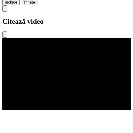
Închide
Trimite
Citează video