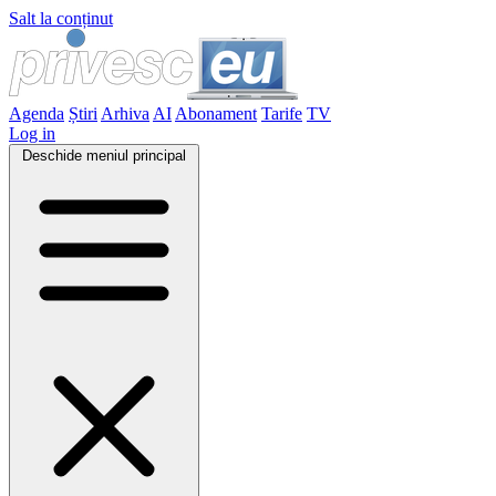
Salt la conținut
Agenda
Știri
Arhiva
AI
Abonament
Tarife
TV
Log in
Deschide meniul principal