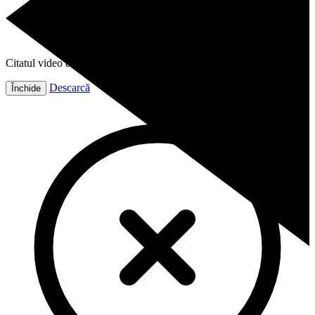
Citatul video este gata!
Descarcă
Închide