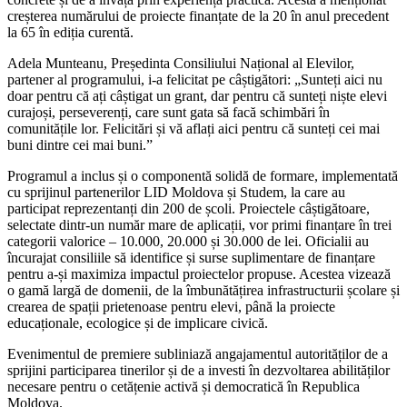
creșterea numărului de proiecte finanțate de la 20 în anul precedent
la 65 în ediția curentă.
Adela Munteanu, Președinta Consiliului Național al Elevilor,
partener al programului, i-a felicitat pe câștigători: „Sunteți aici nu
doar pentru că ați câștigat un grant, dar pentru că sunteți niște elevi
curajoși, perseverenți, care sunt gata să facă schimbări în
comunitățile lor. Felicitări și vă aflați aici pentru că sunteți cei mai
buni dintre cei mai buni.”
Programul a inclus și o componentă solidă de formare, implementată
cu sprijinul partenerilor LID Moldova și Studem, la care au
participat reprezentanți din 200 de școli. Proiectele câștigătoare,
selectate dintr-un număr mare de aplicații, vor primi finanțare în trei
categorii valorice – 10.000, 20.000 și 30.000 de lei. Oficialii au
încurajat consiliile să identifice și surse suplimentare de finanțare
pentru a-și maximiza impactul proiectelor propuse. Acestea vizează
o gamă largă de domenii, de la îmbunătățirea infrastructurii școlare și
crearea de spații prietenoase pentru elevi, până la proiecte
educaționale, ecologice și de implicare civică.
Evenimentul de premiere subliniază angajamentul autorităților de a
sprijini participarea tinerilor și de a investi în dezvoltarea abilităților
necesare pentru o cetățenie activă și democratică în Republica
Moldova.