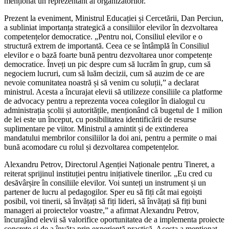
menționat un reprezentant al organizatorilor.
Prezent la eveniment, Ministrul Educației și Cercetării, Dan Perciun,
a subliniat importanța strategică a consiliilor elevilor în dezvoltarea
competențelor democratice. „Pentru noi, Consiliul elevilor e o
structură extrem de importantă. Ceea ce se întâmplă în Consiliul
elevilor e o bază foarte bună pentru dezvoltarea unor competențe
democratice. Înveți un pic despre cum să lucrăm în grup, cum să
negociem lucruri, cum să luăm decizii, cum să auzim de ce are
nevoie comunitatea noastră și să venim cu soluții,” a declarat
ministrul. Acesta a încurajat elevii să utilizeze consiliile ca platforme
de advocacy pentru a reprezenta vocea colegilor în dialogul cu
administrația școlii și autoritățile, menționând că bugetul de 1 milion
de lei este un început, cu posibilitatea identificării de resurse
suplimentare pe viitor. Ministrul a amintit și de extinderea
mandatului membrilor consiliilor la doi ani, pentru a permite o mai
bună acomodare cu rolul și dezvoltarea competențelor.
Alexandru Petrov, Directorul Agenției Naționale pentru Tineret, a
reiterat sprijinul instituției pentru inițiativele tinerilor. „Eu cred cu
desăvârșire în consiliile elevilor. Voi sunteți un instrument și un
partener de lucru al pedagogilor. Sper eu să fiți cât mai egoiști
posibil, voi tinerii, să învățați să fiți lideri, să învățați să fiți buni
manageri ai proiectelor voastre,” a afirmat Alexandru Petrov,
încurajând elevii să valorifice oportunitatea de a implementa proiecte
concrete și de a învăța prin experiență practică. Acesta a menționat