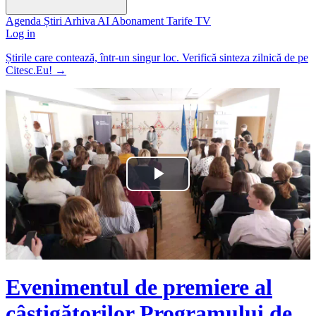
Agenda
Știri
Arhiva
AI
Abonament
Tarife
TV
Log in
Știrile care contează, într-un singur loc. Verifică sinteza zilnică de pe
Citesc.Eu!
→
Play
Video
Evenimentul de premiere al
câștigătorilor Programului de