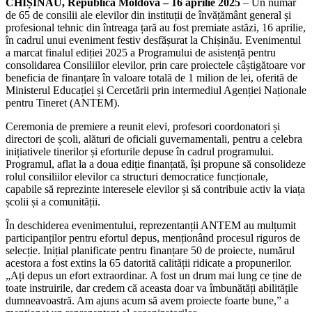
CHIȘINĂU, Republica Moldova – 16 aprilie 2025
– Un număr
de 65 de consilii ale elevilor din instituții de învățământ general și
profesional tehnic din întreaga țară au fost premiate astăzi, 16 aprilie,
în cadrul unui eveniment festiv desfășurat la Chișinău. Evenimentul
a marcat finalul ediției 2025 a Programului de asistență pentru
consolidarea Consiliilor elevilor, prin care proiectele câștigătoare vor
beneficia de finanțare în valoare totală de 1 milion de lei, oferită de
Ministerul Educației și Cercetării prin intermediul Agenției Naționale
pentru Tineret (ANTEM).
Ceremonia de premiere a reunit elevi, profesori coordonatori și
directori de școli, alături de oficiali guvernamentali, pentru a celebra
inițiativele tinerilor și eforturile depuse în cadrul programului.
Programul, aflat la a doua ediție finanțată, își propune să consolideze
rolul consiliilor elevilor ca structuri democratice funcționale,
capabile să reprezinte interesele elevilor și să contribuie activ la viața
școlii și a comunității.
În deschiderea evenimentului, reprezentanții ANTEM au mulțumit
participanților pentru efortul depus, menționând procesul riguros de
selecție. Inițial planificate pentru finanțare 50 de proiecte, numărul
acestora a fost extins la 65 datorită calității ridicate a propunerilor.
„Ați depus un efort extraordinar. A fost un drum mai lung ce ține de
toate instruirile, dar credem că aceasta doar va îmbunătăți abilitățile
dumneavoastră. Am ajuns acum să avem proiecte foarte bune,” a