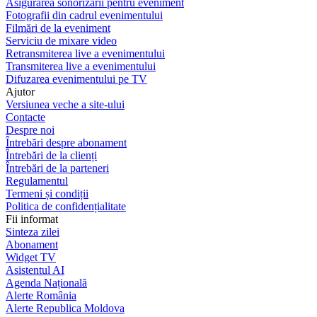
Asigurarea sonorizării pentru eveniment
Fotografii din cadrul evenimentului
Filmări de la eveniment
Serviciu de mixare video
Retransmiterea live a evenimentului
Transmiterea live a evenimentului
Difuzarea evenimentului pe TV
Ajutor
Versiunea veche a site-ului
Contacte
Despre noi
Întrebări despre abonament
Întrebări de la clienți
Întrebări de la parteneri
Regulamentul
Termeni și condiții
Politica de confidențialitate
Fii informat
Sinteza zilei
Abonament
Widget TV
Asistentul AI
Agenda Națională
Alerte România
Alerte Republica Moldova