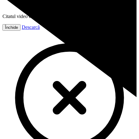
Citatul video este gata!
Descarcă
Închide