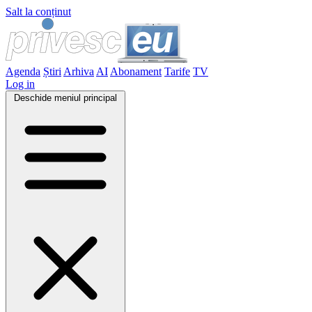
Salt la conținut
Agenda
Știri
Arhiva
AI
Abonament
Tarife
TV
Log in
Deschide meniul principal