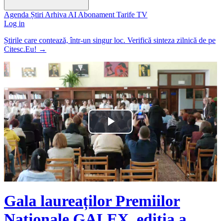
Agenda
Știri
Arhiva
AI
Abonament
Tarife
TV
Log in
Știrile care contează, într-un singur loc. Verifică sinteza zilnică de pe
Citesc.Eu!
→
Play
Video
Gala laureaților Premiilor
Naționale GALEX, ediția a