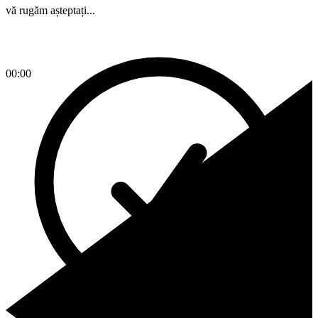
vă rugăm așteptați...
00:00