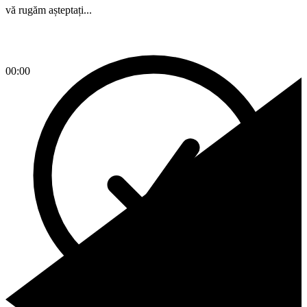
vă rugăm așteptați...
00:00