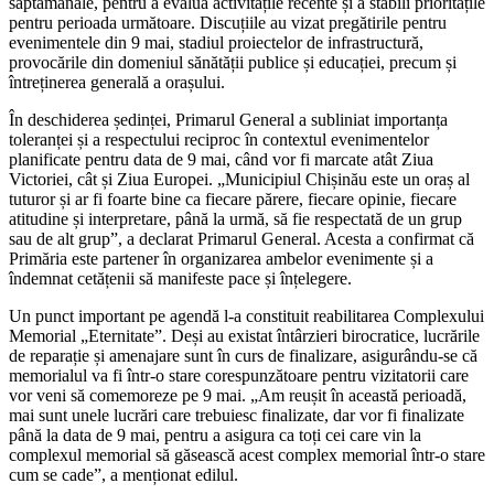
săptămânale, pentru a evalua activitățile recente și a stabili prioritățile
pentru perioada următoare. Discuțiile au vizat pregătirile pentru
evenimentele din 9 mai, stadiul proiectelor de infrastructură,
provocările din domeniul sănătății publice și educației, precum și
întreținerea generală a orașului.
În deschiderea ședinței, Primarul General a subliniat importanța
toleranței și a respectului reciproc în contextul evenimentelor
planificate pentru data de 9 mai, când vor fi marcate atât Ziua
Victoriei, cât și Ziua Europei. „Municipiul Chișinău este un oraș al
tuturor și ar fi foarte bine ca fiecare părere, fiecare opinie, fiecare
atitudine și interpretare, până la urmă, să fie respectată de un grup
sau de alt grup”, a declarat Primarul General. Acesta a confirmat că
Primăria este partener în organizarea ambelor evenimente și a
îndemnat cetățenii să manifeste pace și înțelegere.
Un punct important pe agendă l-a constituit reabilitarea Complexului
Memorial „Eternitate”. Deși au existat întârzieri birocratice, lucrările
de reparație și amenajare sunt în curs de finalizare, asigurându-se că
memorialul va fi într-o stare corespunzătoare pentru vizitatorii care
vor veni să comemoreze pe 9 mai. „Am reușit în această perioadă,
mai sunt unele lucrări care trebuiesc finalizate, dar vor fi finalizate
până la data de 9 mai, pentru a asigura ca toți cei care vin la
complexul memorial să găsească acest complex memorial într-o stare
cum se cade”, a menționat edilul.