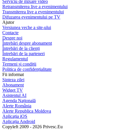
Serviciu de mixare video
Retransmiterea live a evenimentului
Transmiterea live a evenimentului
Difuzarea evenimentului pe TV
Ajutor
Versiunea veche a site-ului
Contacte
Despre noi
Întrebări despre abonament
Întrebări de la clienți
Întrebări de la parteneri
Regulamentul
Termeni și condiții
Politica de confidențialitate
Fii informat
Sinteza zilei
Abonament
Widget TV
Asistentul AI
Agenda Națională
Alerte România
Alerte Republica Moldova
Aplicația iOS
Aplicația Android
Copyleft 2009 - 2026 Privesc.Eu