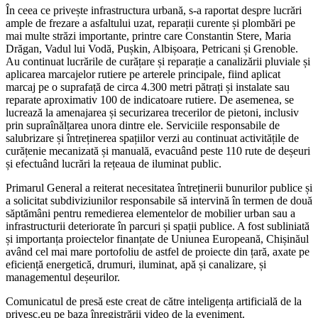
În ceea ce privește infrastructura urbană, s-a raportat despre lucrări
ample de frezare a asfaltului uzat, reparații curente și plombări pe
mai multe străzi importante, printre care Constantin Stere, Maria
Drăgan, Vadul lui Vodă, Pușkin, Albișoara, Petricani și Grenoble.
Au continuat lucrările de curățare și reparație a canalizării pluviale și
aplicarea marcajelor rutiere pe arterele principale, fiind aplicat
marcaj pe o suprafață de circa 4.300 metri pătrați și instalate sau
reparate aproximativ 100 de indicatoare rutiere. De asemenea, se
lucrează la amenajarea și securizarea trecerilor de pietoni, inclusiv
prin supraînălțarea unora dintre ele. Serviciile responsabile de
salubrizare și întreținerea spațiilor verzi au continuat activitățile de
curățenie mecanizată și manuală, evacuând peste 110 rute de deșeuri
și efectuând lucrări la rețeaua de iluminat public.
Primarul General a reiterat necesitatea întreținerii bunurilor publice și
a solicitat subdiviziunilor responsabile să intervină în termen de două
săptămâni pentru remedierea elementelor de mobilier urban sau a
infrastructurii deteriorate în parcuri și spații publice. A fost subliniată
și importanța proiectelor finanțate de Uniunea Europeană, Chișinăul
având cel mai mare portofoliu de astfel de proiecte din țară, axate pe
eficiență energetică, drumuri, iluminat, apă și canalizare, și
managementul deșeurilor.
Comunicatul de presă este creat de către inteligența artificială de la
privesc.eu pe baza înregistrării video de la eveniment.