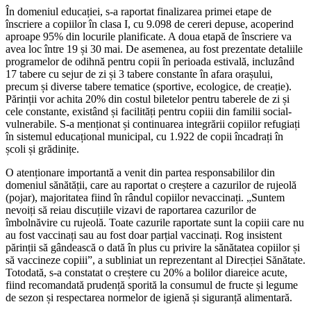
În domeniul educației, s-a raportat finalizarea primei etape de
înscriere a copiilor în clasa I, cu 9.098 de cereri depuse, acoperind
aproape 95% din locurile planificate. A doua etapă de înscriere va
avea loc între 19 și 30 mai. De asemenea, au fost prezentate detaliile
programelor de odihnă pentru copii în perioada estivală, incluzând
17 tabere cu sejur de zi și 3 tabere constante în afara orașului,
precum și diverse tabere tematice (sportive, ecologice, de creație).
Părinții vor achita 20% din costul biletelor pentru taberele de zi și
cele constante, existând și facilități pentru copiii din familii social-
vulnerabile. S-a menționat și continuarea integrării copiilor refugiați
în sistemul educațional municipal, cu 1.922 de copii încadrați în
școli și grădinițe.
O atenționare importantă a venit din partea responsabililor din
domeniul sănătății, care au raportat o creștere a cazurilor de rujeolă
(pojar), majoritatea fiind în rândul copiilor nevaccinați. „Suntem
nevoiți să reiau discuțiile vizavi de raportarea cazurilor de
îmbolnăvire cu rujeolă. Toate cazurile raportate sunt la copiii care nu
au fost vaccinați sau au fost doar parțial vaccinați. Rog insistent
părinții să gândească o dată în plus cu privire la sănătatea copiilor și
să vaccineze copiii”, a subliniat un reprezentant al Direcției Sănătate.
Totodată, s-a constatat o creștere cu 20% a bolilor diareice acute,
fiind recomandată prudență sporită la consumul de fructe și legume
de sezon și respectarea normelor de igienă și siguranță alimentară.