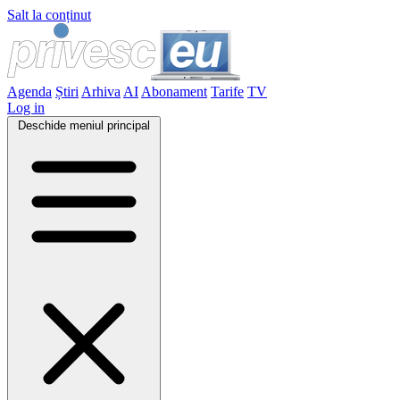
Salt la conținut
Agenda
Știri
Arhiva
AI
Abonament
Tarife
TV
Log in
Deschide meniul principal