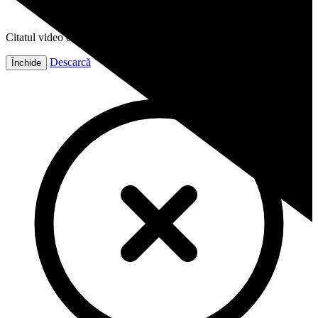
Citatul video este gata!
Descarcă
Închide