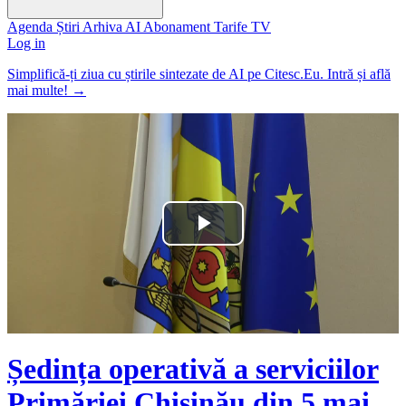
Agenda
Știri
Arhiva
AI
Abonament
Tarife
TV
Log in
Simplifică-ți ziua cu știrile sintezate de AI pe Citesc.Eu. Intră și află
mai multe!
→
Play
Video
Ședința operativă a serviciilor
Primăriei Chișinău din 5 mai