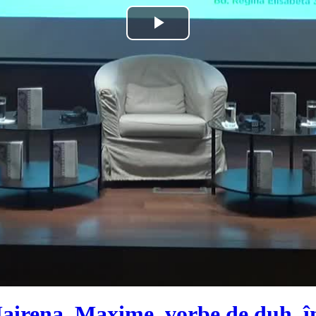
Play
Video
irena. Maxime, vorbe de duh, în