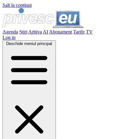
Salt la conținut
Agenda
Știri
Arhiva
AI
Abonament
Tarife
TV
Log in
Deschide meniul principal