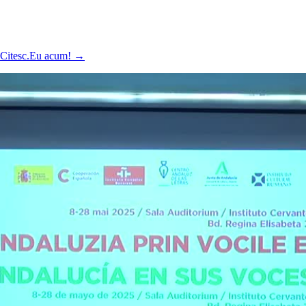
ă Citesc.Eu acum!
→