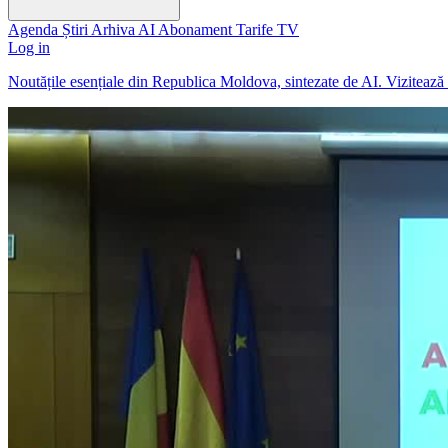
Agenda
Știri
Arhiva
AI
Abonament
Tarife
TV
Log in
Noutățile esențiale din Republica Moldova, sintezate de AI. Viziteaz