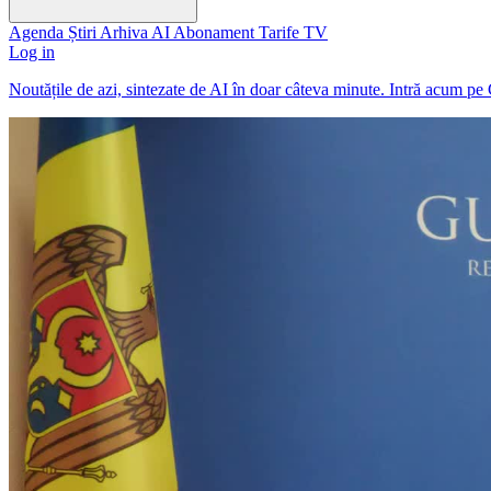
Agenda
Știri
Arhiva
AI
Abonament
Tarife
TV
Log in
Noutățile de azi, sintezate de AI în doar câteva minute. Intră acum pe