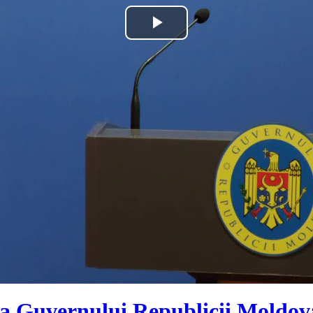
Play
Video
a Guvernului Republicii Moldova