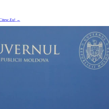
 Citesc.Eu!
→