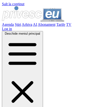
Salt la conținut
Agenda
Știri
Arhiva
AI
Abonament
Tarife
TV
Log in
Deschide meniul principal