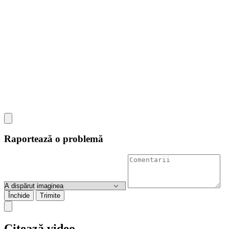
Raportează o problemă
Închide
Trimite
Citează video