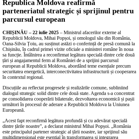
Republica Moldova reafirmă
parteneriatul strategic și sprijinul pentru
parcursul european
CHIȘINĂU – 22 iulie 2025
– Ministrul afacerilor externe al
Republicii Moldova, Mihai Popșoi, și omologul său din România,
Oana-Silvia Țoiu, au susținut astăzi o conferință de presă comună la
Chișinău, în cadrul primei vizite oficiale a ministrei române în noua
sa funcție. Întâlnirea a reconfirmat legătura specială dintre cele două
țări și angajamentul ferm al României de a sprijini parcursul
european al Republicii Moldova, abordând teme esențiale precum
securitatea energetică, interconectivitatea infrastructurii și cooperarea
în contextul regional.
Discuțiile au reflectat progresele și realizările comune, subliniind
dialogul strategic solid dintre cele două state. Agenda s-a concentrat
pe consolidarea cooperării bilaterale, dezvoltarea economică și pașii
următori în procesul de aderare a Republicii Moldova la Uniunea
Europeană.
„Acest fapt reconfirmă legătura profundă și cu adevărat specială
dintre țările noastre”, a declarat ministrul Mihai Popșoi. „România
este principalul partener strategic al țării noastre, iar sprijinul său
multidimensional este esențial în transformarea și integrarea