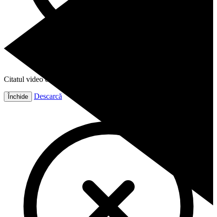
Citatul video este gata!
Descarcă
Închide