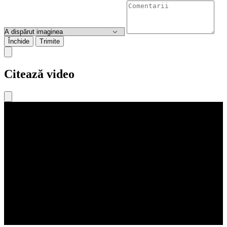
Închide
Trimite
Citează video