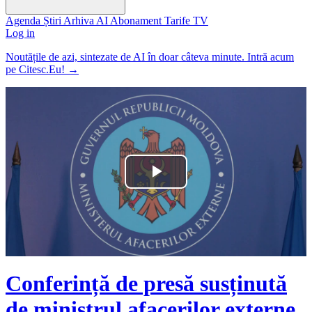
Agenda
Știri
Arhiva
AI
Abonament
Tarife
TV
Log in
Noutățile de azi, sintezate de AI în doar câteva minute. Intră acum
pe Citesc.Eu!
→
Play
Video
Conferință de presă susținută
de ministrul afacerilor externe