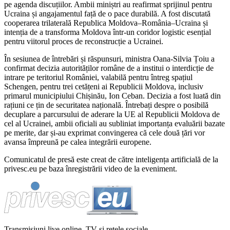
pe agenda discuțiilor. Ambii miniștri au reafirmat sprijinul pentru
Ucraina și angajamentul față de o pace durabilă. A fost discutată
cooperarea trilaterală Republica Moldova–România–Ucraina și
intenția de a transforma Moldova într-un coridor logistic esențial
pentru viitorul proces de reconstrucție a Ucrainei.
În sesiunea de întrebări și răspunsuri, ministra Oana-Silvia Țoiu a
confirmat decizia autorităților române de a institui o interdicție de
intrare pe teritoriul României, valabilă pentru întreg spațiul
Schengen, pentru trei cetățeni ai Republicii Moldova, inclusiv
primarul municipiului Chișinău, Ion Ceban. Decizia a fost luată din
rațiuni ce țin de securitatea națională. Întrebați despre o posibilă
decuplare a parcursului de aderare la UE al Republicii Moldova de
cel al Ucrainei, ambii oficiali au subliniat importanța evaluării bazate
pe merite, dar și-au exprimat convingerea că cele două țări vor
avansa împreună pe calea integrării europene.
Comunicatul de presă este creat de către inteligența artificială de la
privesc.eu pe baza înregistrării video de la eveniment.
Transmisiuni live online, TV și rețele sociale.