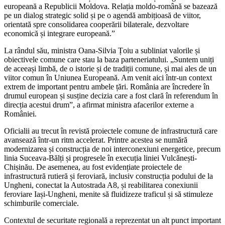
europeană a Republicii Moldova. Relația moldo-română se bazează
pe un dialog strategic solid și pe o agendă ambițioasă de viitor,
orientată spre consolidarea cooperării bilaterale, dezvoltare
economică și integrare europeană.”
La rândul său, ministra Oana-Silvia Țoiu a subliniat valorile și
obiectivele comune care stau la baza parteneriatului. „Suntem uniți
de aceeași limbă, de o istorie și de tradiții comune, și mai ales de un
viitor comun în Uniunea Europeană. Am venit aici într-un context
extrem de important pentru ambele țări. România are încredere în
drumul european și susține decizia care a fost clară în referendum în
direcția acestui drum”, a afirmat ministra afacerilor externe a
României.
Oficialii au trecut în revistă proiectele comune de infrastructură care
avansează într-un ritm accelerat. Printre acestea se numără
modernizarea și construcția de noi interconexiuni energetice, precum
linia Suceava-Bălți și progresele în execuția liniei Vulcănești-
Chișinău. De asemenea, au fost evidențiate proiectele de
infrastructură rutieră și feroviară, inclusiv construcția podului de la
Ungheni, conectat la Autostrada A8, și reabilitarea conexiunii
feroviare Iași-Ungheni, menite să fluidizeze traficul și să stimuleze
schimburile comerciale.
Contextul de securitate regională a reprezentat un alt punct important