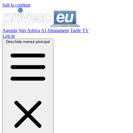
Salt la conținut
Agenda
Știri
Arhiva
AI
Abonament
Tarife
TV
Log in
Deschide meniul principal