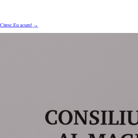
ă Citesc.Eu acum!
→