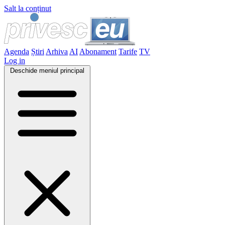
Salt la conținut
Agenda
Știri
Arhiva
AI
Abonament
Tarife
TV
Log in
Deschide meniul principal