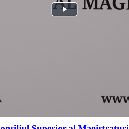
Play
Video
onsiliul Superior al Magistraturii