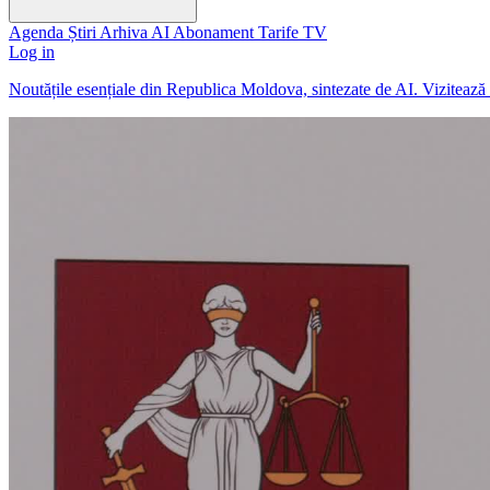
Agenda
Știri
Arhiva
AI
Abonament
Tarife
TV
Log in
Noutățile esențiale din Republica Moldova, sintezate de AI. Viziteaz