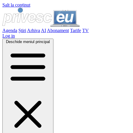
Salt la conținut
Agenda
Știri
Arhiva
AI
Abonament
Tarife
TV
Log in
Deschide meniul principal