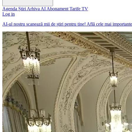
Agenda
Știri
Arhiva
AI
Abonament
Tarife
TV
Log in
AI-ul nostru scanează mii de știri pentru tine! Află cele mai important