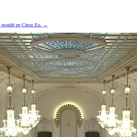
e noutăți pe Citesc.Eu.
→