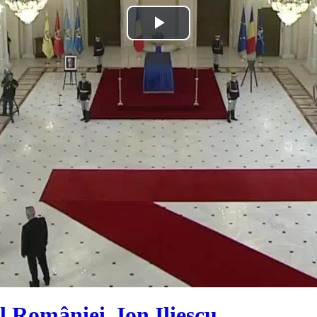
Play
Video
al României, Ion Iliescu