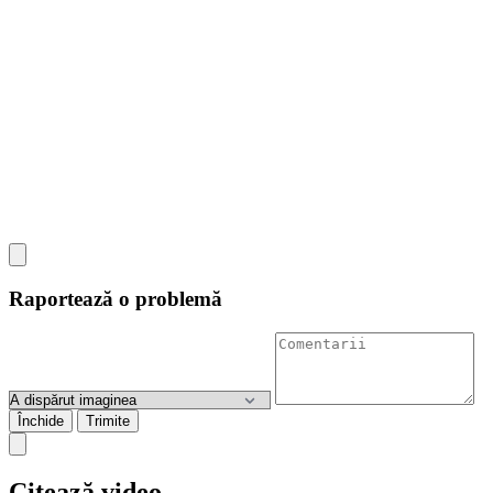
Raportează o problemă
Închide
Trimite
Citează video