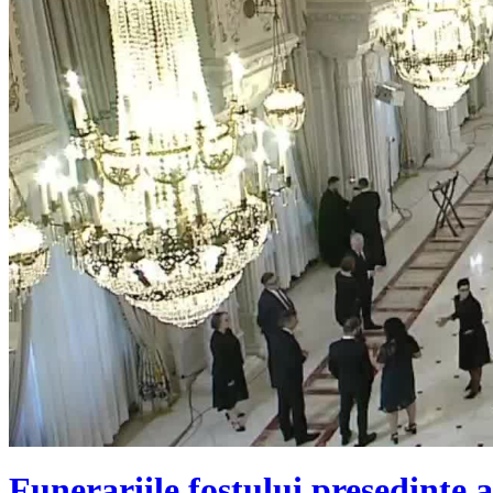
Funerariile fostului președinte 