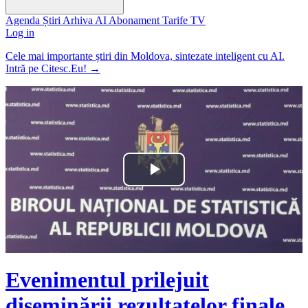
Agenda
Știri
Arhiva
AI
Abonament
Tarife
TV
Log in
Cele mai importante știri din Moldova, sintezate inteligent cu AI.
Intră pe Citesc.Eu!
→
Play
Video
Evenimentul prilejuit
diseminării rezultatelor finale