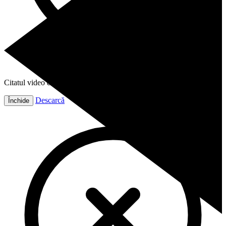
Citatul video este gata!
Descarcă
Închide