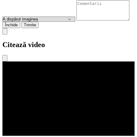
Închide
Trimite
Citează video