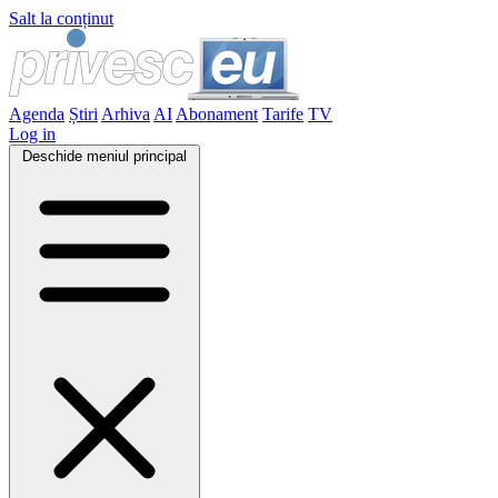
Salt la conținut
Agenda
Știri
Arhiva
AI
Abonament
Tarife
TV
Log in
Deschide meniul principal