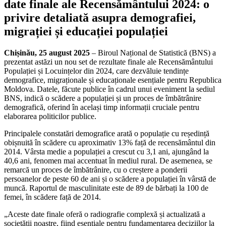
date finale ale Recensământului 2024: o
privire detaliată asupra demografiei,
migrației și educației populației
Chișinău, 25 august 2025
– Biroul Național de Statistică (BNS) a
prezentat astăzi un nou set de rezultate finale ale Recensământului
Populației și Locuințelor din 2024, care dezvăluie tendințe
demografice, migraționale și educaționale esențiale pentru Republica
Moldova. Datele, făcute publice în cadrul unui eveniment la sediul
BNS, indică o scădere a populației și un proces de îmbătrânire
demografică, oferind în același timp informații cruciale pentru
elaborarea politicilor publice.
Principalele constatări demografice arată o populație cu reședință
obișnuită în scădere cu aproximativ 13% față de recensământul din
2014. Vârsta medie a populației a crescut cu 3,1 ani, ajungând la
40,6 ani, fenomen mai accentuat în mediul rural. De asemenea, se
remarcă un proces de îmbătrânire, cu o creștere a ponderii
persoanelor de peste 60 de ani și o scădere a populației în vârstă de
muncă. Raportul de masculinitate este de 89 de bărbați la 100 de
femei, în scădere față de 2014.
„Aceste date finale oferă o radiografie complexă și actualizată a
societății noastre, fiind esențiale pentru fundamentarea deciziilor la