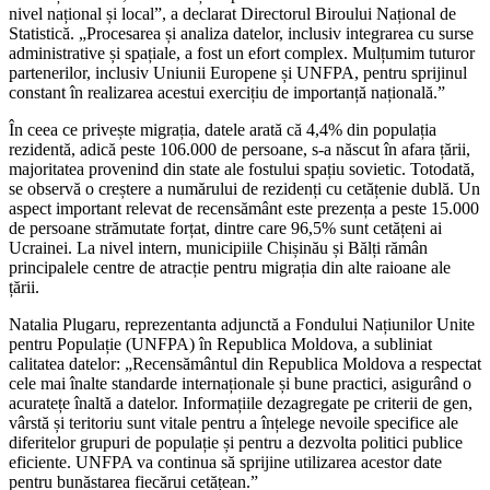
nivel național și local”, a declarat Directorul Biroului Național de
Statistică. „Procesarea și analiza datelor, inclusiv integrarea cu surse
administrative și spațiale, a fost un efort complex. Mulțumim tuturor
partenerilor, inclusiv Uniunii Europene și UNFPA, pentru sprijinul
constant în realizarea acestui exercițiu de importanță națională.”
În ceea ce privește migrația, datele arată că 4,4% din populația
rezidentă, adică peste 106.000 de persoane, s-a născut în afara țării,
majoritatea provenind din state ale fostului spațiu sovietic. Totodată,
se observă o creștere a numărului de rezidenți cu cetățenie dublă. Un
aspect important relevat de recensământ este prezența a peste 15.000
de persoane strămutate forțat, dintre care 96,5% sunt cetățeni ai
Ucrainei. La nivel intern, municipiile Chișinău și Bălți rămân
principalele centre de atracție pentru migrația din alte raioane ale
țării.
Natalia Plugaru, reprezentanta adjunctă a Fondului Națiunilor Unite
pentru Populație (UNFPA) în Republica Moldova, a subliniat
calitatea datelor: „Recensământul din Republica Moldova a respectat
cele mai înalte standarde internaționale și bune practici, asigurând o
acuratețe înaltă a datelor. Informațiile dezagregate pe criterii de gen,
vârstă și teritoriu sunt vitale pentru a înțelege nevoile specifice ale
diferitelor grupuri de populație și pentru a dezvolta politici publice
eficiente. UNFPA va continua să sprijine utilizarea acestor date
pentru bunăstarea fiecărui cetățean.”