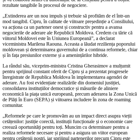
rezultate tangibile în procesul de negociere.
„Extinderea are un nou impuls și trebuie să profităm de el într-un
mod tangibil. Cipru, în calitate de viitoare președinție a Consiliului,
va acționa ca un partener onest și constructiv pentru a avansa
negocierile de aderare ale Republicii Moldova. Credem cu tărie că
viitorul Moldovei este în Uniunea Europeană”, a declarat
viceministra Marilena Raouna. Aceasta a lăudat reziliența poporului
moldovean și determinarea guvernului de a continua reformele, chiar
și în fața presiunilor externe și a amenințărilor hibride.
La rândul său, viceprim-ministra Cristina Gherasimov a mulțumit
pentru sprijinul constant oferit de Cipru și a prezentat progresele
înregistrate de Republica Moldova în implementarea agendei de
aderare. Au fost evidențiate realizările din domeniul justiției,
consolidarea instituțiilor democratice și măsurile de aliniere
economică la piața unică europeană, precum aderarea la Zona Unică
de Plăți în Euro (SEPA) și viitoarea includere în zona de roaming
comunitar.
„Reformele pe care le promovăm au un impact direct asupra vieții
cetățenilor: justiție corectă, instituții funcționale și o economie care
creează oportunități pentru toți. Muncim cu determinare pentru a
realiza reformele necesare și pentru a asigura un viitor european
pentru cetățenii noștri, iar sprijinul partenerilor precum Cipru este