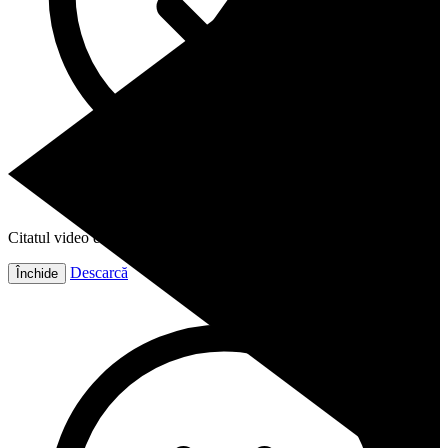
Citatul video este gata!
Descarcă
Închide