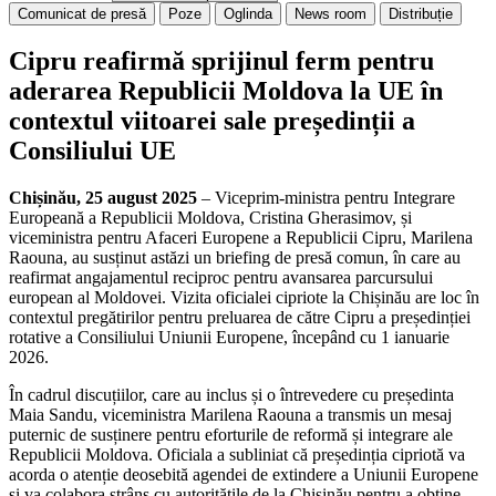
Comunicat de presă
Poze
Oglinda
News room
Distribuție
Cipru reafirmă sprijinul ferm pentru
aderarea Republicii Moldova la UE în
contextul viitoarei sale președinții a
Consiliului UE
Chișinău, 25 august 2025
– Viceprim-ministra pentru Integrare
Europeană a Republicii Moldova, Cristina Gherasimov, și
viceministra pentru Afaceri Europene a Republicii Cipru, Marilena
Raouna, au susținut astăzi un briefing de presă comun, în care au
reafirmat angajamentul reciproc pentru avansarea parcursului
european al Moldovei. Vizita oficialei cipriote la Chișinău are loc în
contextul pregătirilor pentru preluarea de către Cipru a președinției
rotative a Consiliului Uniunii Europene, începând cu 1 ianuarie
2026.
În cadrul discuțiilor, care au inclus și o întrevedere cu președinta
Maia Sandu, viceministra Marilena Raouna a transmis un mesaj
puternic de susținere pentru eforturile de reformă și integrare ale
Republicii Moldova. Oficiala a subliniat că președinția cipriotă va
acorda o atenție deosebită agendei de extindere a Uniunii Europene
și va colabora strâns cu autoritățile de la Chișinău pentru a obține