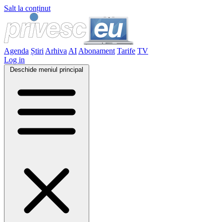
Salt la conținut
Agenda
Știri
Arhiva
AI
Abonament
Tarife
TV
Log in
Deschide meniul principal