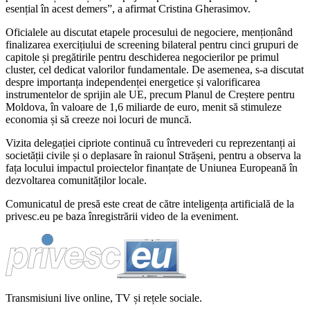
esențial în acest demers”, a afirmat Cristina Gherasimov.
Oficialele au discutat etapele procesului de negociere, menționând
finalizarea exercițiului de screening bilateral pentru cinci grupuri de
capitole și pregătirile pentru deschiderea negocierilor pe primul
cluster, cel dedicat valorilor fundamentale. De asemenea, s-a discutat
despre importanța independenței energetice și valorificarea
instrumentelor de sprijin ale UE, precum Planul de Creștere pentru
Moldova, în valoare de 1,6 miliarde de euro, menit să stimuleze
economia și să creeze noi locuri de muncă.
Vizita delegației cipriote continuă cu întrevederi cu reprezentanți ai
societății civile și o deplasare în raionul Strășeni, pentru a observa la
fața locului impactul proiectelor finanțate de Uniunea Europeană în
dezvoltarea comunităților locale.
Comunicatul de presă este creat de către inteligența artificială de la
privesc.eu pe baza înregistrării video de la eveniment.
Transmisiuni live online, TV și rețele sociale.