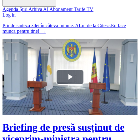
Agenda
Știri
Arhiva
AI
Abonament
Tarife
TV
Log in
Prinde sinteza zilei în câteva minute. AI-ul de la Citesc.Eu face
munca pentru tine!
→
Play
Video
Briefing de presă susținut de
viceprim-ministra pentru