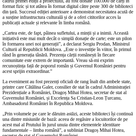
cadrul primei ediții a proiectului, au fost donate 100.000 de cărți în
format fizic și tot atâtea în format digital către peste 300 de biblioteci
din țară. Succesul ediției anterioare a demonstrat necesitatea acută de
a susține infrastructura culturală și de a oferi cititorilor acces la
publicații actuale și relevante în limba română.
„Cartea este, de fapt, pâinea sufletului, a minții și a inimii. Această
inițiativă este mai mult decât o simplă donație de carte; este un pilon
în formarea unei noi generații”, a declarat Sergiu Prodan, Ministrul
Culturii al Republicii Moldova. „Este o investiție în viitor, în primul
rând în generația tânără. Prezența cărții românești în fiecare
comunitate este extrem de importantă. Vreau să-mi exprim
recunoștința față de poporul român și Guvernul României pentru
acest sprijin extraordinar.”
La eveniment au fost prezenți oficiali de rang înalt din ambele state,
printre care Cătălina Galer, consilier de stat în cadrul Administrației
Prezidențiale a României, Dragoș Mihai Hotea, secretar de stat al
Guvernului României, și Excelența Sa Cristian-Leon Țurcanu,
Ambasadorul României în Republica Moldova.
„Prin volumele pe care le dăruim astăzi, aceste biblioteci își continuă
una dintre misiunile de bază: aceea de regăsire a locuitorilor de pe
acest mal al Prutului în jurul unuia dintre elementele identitare
fundamentale – limba română”, a subliniat Dragoș Mihai Hotea,
secretar de stat al Guvernului României.