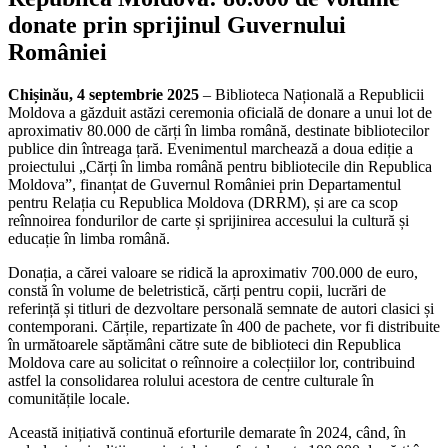
donate prin sprijinul Guvernului
României
Chișinău, 4 septembrie 2025
– Biblioteca Națională a Republicii
Moldova a găzduit astăzi ceremonia oficială de donare a unui lot de
aproximativ 80.000 de cărți în limba română, destinate bibliotecilor
publice din întreaga țară. Evenimentul marchează a doua ediție a
proiectului „Cărți în limba română pentru bibliotecile din Republica
Moldova”, finanțat de Guvernul României prin Departamentul
pentru Relația cu Republica Moldova (DRRM), și are ca scop
reînnoirea fondurilor de carte și sprijinirea accesului la cultură și
educație în limba română.
Donația, a cărei valoare se ridică la aproximativ 700.000 de euro,
constă în volume de beletristică, cărți pentru copii, lucrări de
referință și titluri de dezvoltare personală semnate de autori clasici și
contemporani. Cărțile, repartizate în 400 de pachete, vor fi distribuite
în următoarele săptămâni către sute de biblioteci din Republica
Moldova care au solicitat o reînnoire a colecțiilor lor, contribuind
astfel la consolidarea rolului acestora de centre culturale în
comunitățile locale.
Această inițiativă continuă eforturile demarate în 2024, când, în