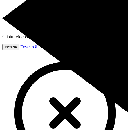
Citatul video este gata!
Descarcă
Închide