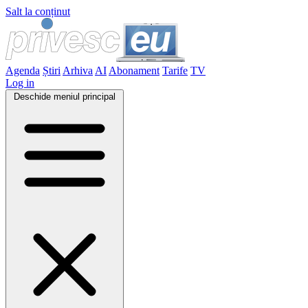
Salt la conținut
Agenda
Știri
Arhiva
AI
Abonament
Tarife
TV
Log in
Deschide meniul principal