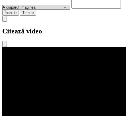
Închide
Trimite
Citează video