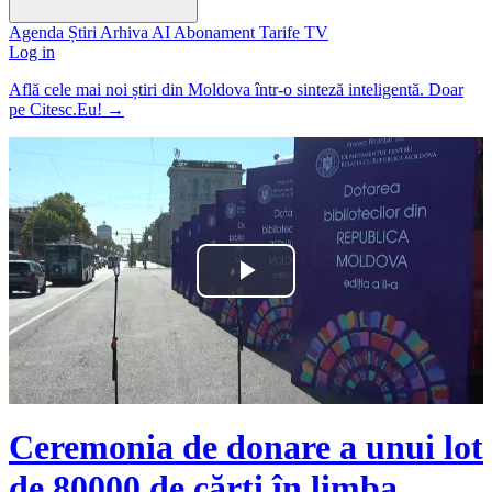
Agenda
Știri
Arhiva
AI
Abonament
Tarife
TV
Log in
Află cele mai noi știri din Moldova într-o sinteză inteligentă. Doar
pe Citesc.Eu!
→
Play
Video
Ceremonia de donare a unui lot
de 80000 de cărți în limba