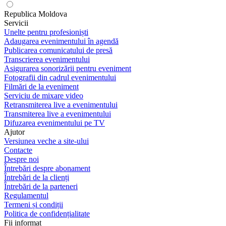
Republica Moldova
Servicii
Unelte pentru profesioniști
Adaugarea evenimentului în agendă
Publicarea comunicatului de presă
Transcrierea evenimentului
Asigurarea sonorizării pentru eveniment
Fotografii din cadrul evenimentului
Filmări de la eveniment
Serviciu de mixare video
Retransmiterea live a evenimentului
Transmiterea live a evenimentului
Difuzarea evenimentului pe TV
Ajutor
Versiunea veche a site-ului
Contacte
Despre noi
Întrebări despre abonament
Întrebări de la clienți
Întrebări de la parteneri
Regulamentul
Termeni și condiții
Politica de confidențialitate
Fii informat