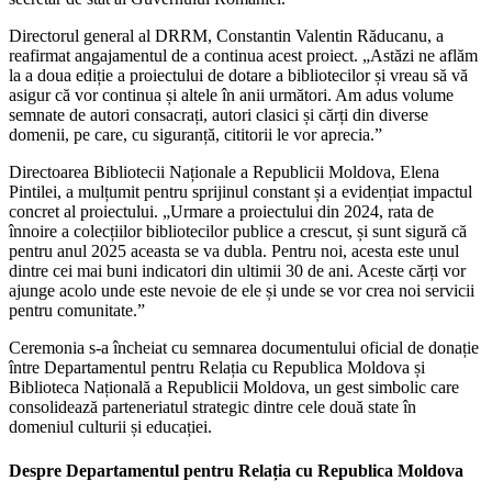
Directorul general al DRRM, Constantin Valentin Răducanu, a
reafirmat angajamentul de a continua acest proiect. „Astăzi ne aflăm
la a doua ediție a proiectului de dotare a bibliotecilor și vreau să vă
asigur că vor continua și altele în anii următori. Am adus volume
semnate de autori consacrați, autori clasici și cărți din diverse
domenii, pe care, cu siguranță, cititorii le vor aprecia.”
Directoarea Bibliotecii Naționale a Republicii Moldova, Elena
Pintilei, a mulțumit pentru sprijinul constant și a evidențiat impactul
concret al proiectului. „Urmare a proiectului din 2024, rata de
înnoire a colecțiilor bibliotecilor publice a crescut, și sunt sigură că
pentru anul 2025 aceasta se va dubla. Pentru noi, acesta este unul
dintre cei mai buni indicatori din ultimii 30 de ani. Aceste cărți vor
ajunge acolo unde este nevoie de ele și unde se vor crea noi servicii
pentru comunitate.”
Ceremonia s-a încheiat cu semnarea documentului oficial de donație
între Departamentul pentru Relația cu Republica Moldova și
Biblioteca Națională a Republicii Moldova, un gest simbolic care
consolidează parteneriatul strategic dintre cele două state în
domeniul culturii și educației.
Despre Departamentul pentru Relația cu Republica Moldova