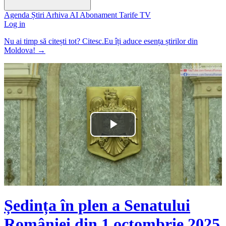
Agenda
Știri
Arhiva
AI
Abonament
Tarife
TV
Log in
Nu ai timp să citești tot? Citesc.Eu îți aduce esența știrilor din
Moldova!
→
Play
Video
Ședința în plen a Senatului
României din 1 octombrie 2025