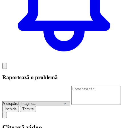
Raportează o problemă
Închide
Trimite
Citează video