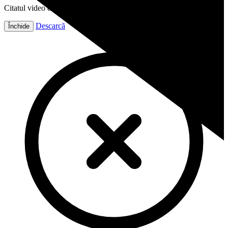
Citatul video este gata!
Descarcă
Închide