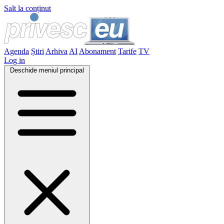
Salt la conținut
Agenda
Știri
Arhiva
AI
Abonament
Tarife
TV
Log in
Deschide meniul principal