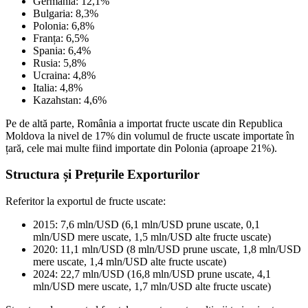
Germania: 12,1%
Bulgaria: 8,3%
Polonia: 6,8%
Franța: 6,5%
Spania: 6,4%
Rusia: 5,8%
Ucraina: 4,8%
Italia: 4,8%
Kazahstan: 4,6%
Pe de altă parte, România a importat fructe uscate din Republica
Moldova la nivel de 17% din volumul de fructe uscate importate în
țară, cele mai multe fiind importate din Polonia (aproape 21%).
Structura și Prețurile Exporturilor
Referitor la exportul de fructe uscate:
2015: 7,6 mln/USD (6,1 mln/USD prune uscate, 0,1
mln/USD mere uscate, 1,5 mln/USD alte fructe uscate)
2020: 11,1 mln/USD (8 mln/USD prune uscate, 1,8 mln/USD
mere uscate, 1,4 mln/USD alte fructe uscate)
2024: 22,7 mln/USD (16,8 mln/USD prune uscate, 4,1
mln/USD mere uscate, 1,7 mln/USD alte fructe uscate)