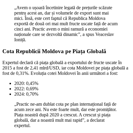
„Avem o ușoară încetinire legată de prețurile scăzute
pentru acest an, dar și volumele de export sunt mai
mici. Însă, este cert faptul că Republica Moldova
exportă de două ori mai mult fructe uscate față de acum
cinci ani. Practic avem o mini ramură a economiei
naționale care se dezvoltă dinamic”, a spus Veaceslav
Ioniță.
Cota Republicii Moldova pe Piața Globală
Expertul declară că piața globală a exportului de fructe uscate în
2015 a fost de 2,41 mlrd/USD, iar cota Moldovei pe piața globală a
fost de 0,31%. Evoluția cotei Moldovei în anii următori a fost:
2020: 0,45%
2022: 0,69%
2024: 0,70%
„Practic ne-am dublat cota pe plan internațional față de
acum zece ani. Nu este foarte mult, dar este promițător.
Piața noastră după 2020 a crescut. A crescut și piața
globală, dar a noastră mult mai rapid”, a declarat
expertul.