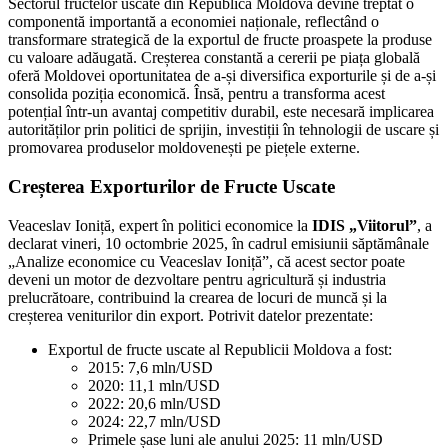
Sectorul fructelor uscate din Republica Moldova devine treptat o
componentă importantă a economiei naționale, reflectând o
transformare strategică de la exportul de fructe proaspete la produse
cu valoare adăugată. Creșterea constantă a cererii pe piața globală
oferă Moldovei oportunitatea de a-și diversifica exporturile și de a-și
consolida poziția economică. Însă, pentru a transforma acest
potențial într-un avantaj competitiv durabil, este necesară implicarea
autorităților prin politici de sprijin, investiții în tehnologii de uscare și
promovarea produselor moldovenești pe piețele externe.
Creșterea Exporturilor de Fructe Uscate
Veaceslav Ioniță, expert în politici economice la
IDIS „Viitorul”
, a
declarat vineri, 10 octombrie 2025, în cadrul emisiunii săptămânale
„Analize economice cu Veaceslav Ioniță”, că acest sector poate
deveni un motor de dezvoltare pentru agricultură și industria
prelucrătoare, contribuind la crearea de locuri de muncă și la
creșterea veniturilor din export. Potrivit datelor prezentate:
Exportul de fructe uscate al Republicii Moldova a fost:
2015: 7,6 mln/USD
2020: 11,1 mln/USD
2022: 20,6 mln/USD
2024: 22,7 mln/USD
Primele șase luni ale anului 2025: 11 mln/USD