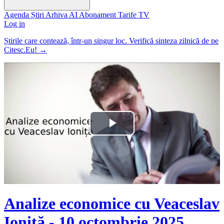
Agenda
Știri
Arhiva
AI
Abonament
Tarife
TV
Log in
Știrile care contează, într-un singur loc. Verifică sinteza zilnică de pe
Citesc.Eu!
→
Play
Video
Analize economice cu Veaceslav
Ioniță - 10 octombrie 2025.