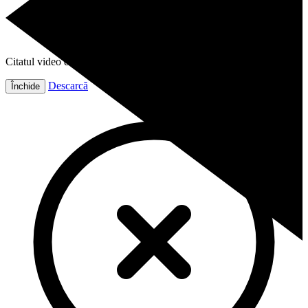
Citatul video este gata!
Descarcă
Închide