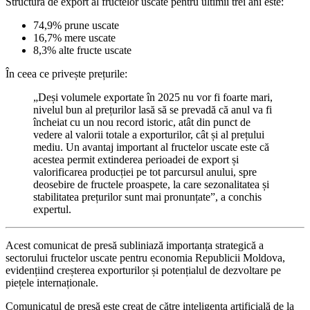
Structura de export al fructelor uscate pentru ultimii trei ani este:
74,9% prune uscate
16,7% mere uscate
8,3% alte fructe uscate
În ceea ce privește prețurile:
„Deși volumele exportate în 2025 nu vor fi foarte mari,
nivelul bun al prețurilor lasă să se prevadă că anul va fi
încheiat cu un nou record istoric, atât din punct de
vedere al valorii totale a exporturilor, cât și al prețului
mediu. Un avantaj important al fructelor uscate este că
acestea permit extinderea perioadei de export și
valorificarea producției pe tot parcursul anului, spre
deosebire de fructele proaspete, la care sezonalitatea și
stabilitatea prețurilor sunt mai pronunțate”, a conchis
expertul.
Acest comunicat de presă subliniază importanța strategică a
sectorului fructelor uscate pentru economia Republicii Moldova,
evidențiind creșterea exporturilor și potențialul de dezvoltare pe
piețele internaționale.
Comunicatul de presă este creat de către inteligența artificială de la