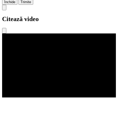
Închide
Trimite
Citează video