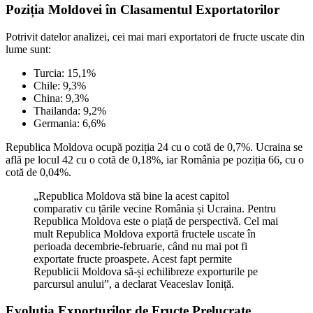
Poziția Moldovei în Clasamentul Exportatorilor
Potrivit datelor analizei, cei mai mari exportatori de fructe uscate din
lume sunt:
Turcia: 15,1%
Chile: 9,3%
China: 9,3%
Thailanda: 9,2%
Germania: 6,6%
Republica Moldova ocupă poziția 24 cu o cotă de 0,7%. Ucraina se
află pe locul 42 cu o cotă de 0,18%, iar România pe poziția 66, cu o
cotă de 0,04%.
„Republica Moldova stă bine la acest capitol
comparativ cu țările vecine România și Ucraina. Pentru
Republica Moldova este o piață de perspectivă. Cel mai
mult Republica Moldova exportă fructele uscate în
perioada decembrie-februarie, când nu mai pot fi
exportate fructe proaspete. Acest fapt permite
Republicii Moldova să-și echilibreze exporturile pe
parcursul anului”, a declarat Veaceslav Ioniță.
Evoluția Exporturilor de Fructe Prelucrate