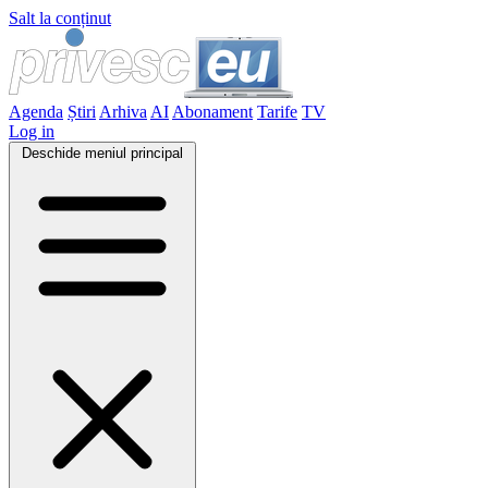
Salt la conținut
Agenda
Știri
Arhiva
AI
Abonament
Tarife
TV
Log in
Deschide meniul principal