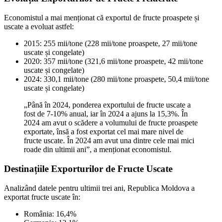
Economistul a mai menționat că exportul de fructe proaspete și
uscate a evoluat astfel:
2015: 255 mii/tone (228 mii/tone proaspete, 27 mii/tone
uscate și congelate)
2020: 357 mii/tone (321,6 mii/tone proaspete, 42 mii/tone
uscate și congelate)
2024: 330,1 mii/tone (280 mii/tone proaspete, 50,4 mii/tone
uscate și congelate)
„Până în 2024, ponderea exportului de fructe uscate a
fost de 7-10% anual, iar în 2024 a ajuns la 15,3%. În
2024 am avut o scădere a volumului de fructe proaspete
exportate, însă a fost exportat cel mai mare nivel de
fructe uscate. În 2024 am avut una dintre cele mai mici
roade din ultimii ani”, a menționat economistul.
Destinațiile Exporturilor de Fructe Uscate
Analizând datele pentru ultimii trei ani, Republica Moldova a
exportat fructe uscate în:
România: 16,4%