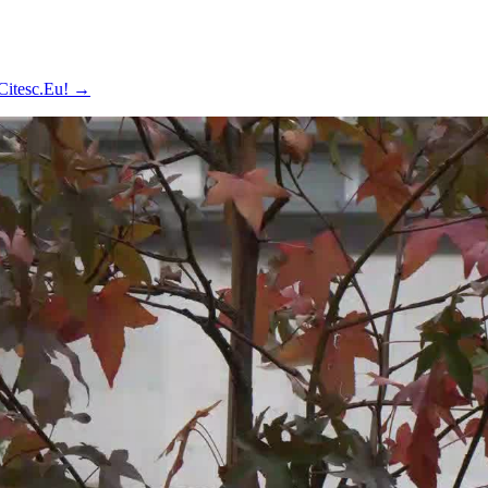
 Citesc.Eu!
→