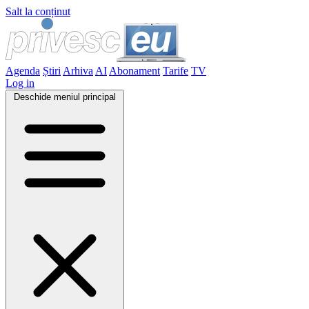
Salt la conținut
Agenda
Știri
Arhiva
AI
Abonament
Tarife
TV
Log in
Deschide meniul principal