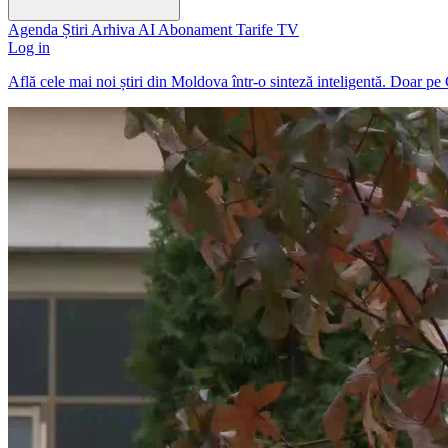
Agenda
Știri
Arhiva
AI
Abonament
Tarife
TV
Log in
Află cele mai noi știri din Moldova într-o sinteză inteligentă. Doar pe