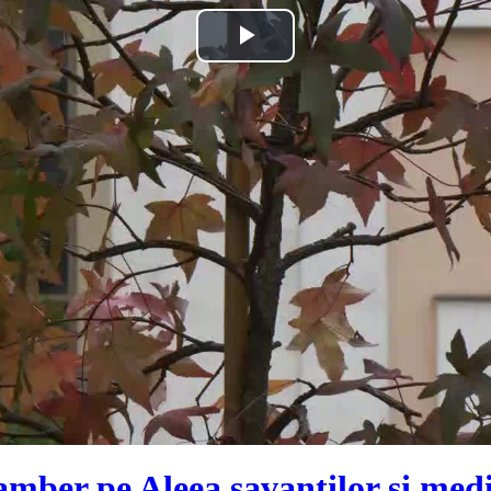
Play
Video
mber pe Aleea savanților și medic